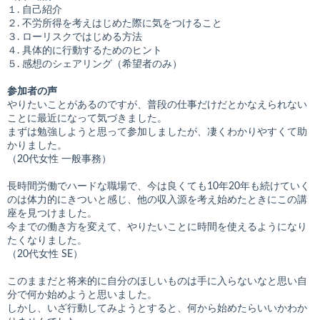
１. 自己紹介
２. 不労所得を考えはじめた際に気をつけること
３. ローリスクではじめる方法
４. 具体的に行動するためのヒント
５. 感想のシェアリング（希望者のみ）
参加者の声
やりたいことがあるのですが、普段の仕事だけだとかなえられない
ことに最近になって気づきました。
まずは勉強しようと思って参加しましたが、凄くわかりやすくて助
かりました。
（20代女性 一般事務）
長時間労働でハードな職場で、今は良くても10年20年も続けていく
のは体力的にきついと感じ、他の収入源を考え始めたときにこの講
座を見つけました。
今までの働き方を変えて、やりたいことに時間を使えるようになり
たくなりました。
（20代女性 SE）
このままだと将来的に自分のほしいものは手に入らないなと思い自
分で何か始めようと思いました。
しかし、いざ行動してみようとすると、何から始めたらいいかわか