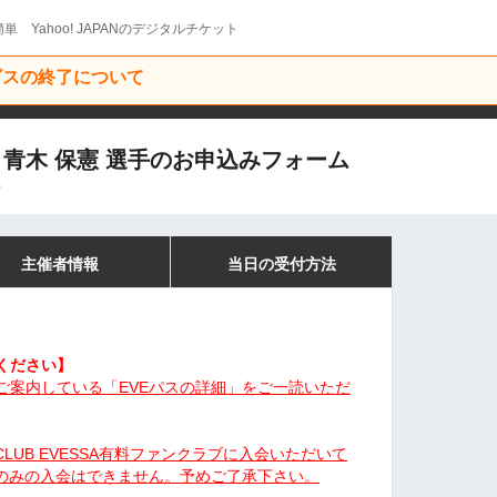
単 Yahoo! JAPANのデジタルチケット
ービスの終了について
#4 青木 保憲 選手のお申込みフォーム
9
主催者情報
当日の受付方法
ください】
ご案内している「EVEパスの詳細」をご一読いただ
LUB EVESSA有料ファンクラブに入会いただいて
スのみの入会はできません。予めご了承下さい。