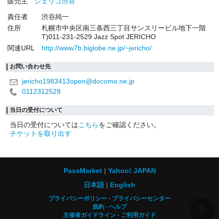
販売主
ジェリコ渋谷
責任者
渋谷純一
住所
札幌市中央区南三条西三丁目サンスリービル地下一階
T)011-231-2529 Jazz Spot JERICHO
関連URL
http://www7b.biglobe.ne.jp/~jericho/
お問い合わせ先
jericho1983413open@docomo.ne.jp
0112312529
当日の受付について
当日の受付については
こちら
をご確認ください。
チケットを取り出す
PassMarket
Yahoo! JAPAN
日本語
English
プライバシーポリシー
プライバシーセンター
規約
ヘルプ
主催者ガイドライン
ご利用ガイド