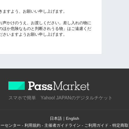
だきますよう、お願いい申し上げます。
にお声かけのうえ、お渡しください。差し入れの物に
のほか危険なものと判断されうる物」はご遠慮くだ
ださいますようお願い申し上げます。
スマホで簡単 Yahoo! JAPANのデジタルチケット
日本語
｜
English
シーセンター
-
利用規約
-
主催者ガイドライン
-
ご利用ガイド
-
特定商取