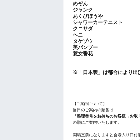
めぞん
ジャンク
あくびぼうや
シャワーカーテニスト
クニサダ
ヘニ
タケゾウ
美バンブー
惹女香花
※「日本製」は都合により出演キ
【ご案内について】
︎当日のご案内の順番は
「整理番号をお持ちのお客様→お取
の順にご案内いたします。
︎開場直前になりますと会場入り口