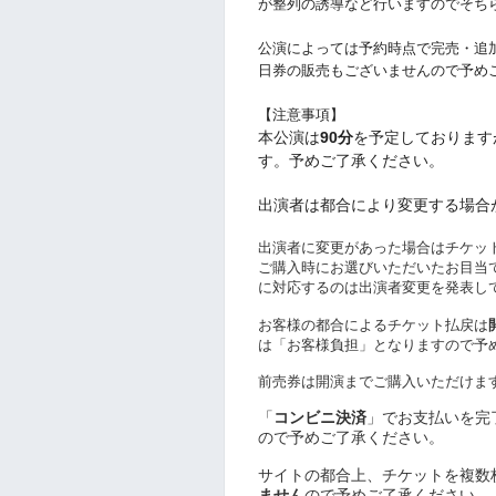
が整列の誘導など行いますのでそち
︎公演によっては予約時点で完売・
日券の販売もございませんので予め
【注意事項】
︎本公演は
90
分
を予定しております
す。予めご了承ください。
︎出演者は都合により変更する場
︎出演者に変更があった場合はチケ
ご購入時にお選びいただいたお目当
に対応するのは出演者変更を発表し
お客様の都合によるチケット払戻は
は「お客様負担」となりますので予
前売券は開演までご購入いただけま
「
コンビニ決済
」でお支払いを完
ので予めご了承ください。
サイトの都合上、チケットを複数
ません
ので予めご了承ください。