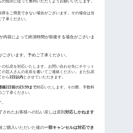
らの指示に従って整列いただくようお願いいたします。
追加席をご用意できない場合がございます。その場合は当
ご了承ください。
が内容によって終演時間が前後する場合がございま
合がございます。予めご了承ください。
ットの払戻を対応いたします。お問い合わせ先にチケット
ての芸人さんの名前を書いてご連絡ください。また払戻
てから
2日以内
とさせていただきます。
開催2日前の23:59まで
対応いたします。その際、
手数料
めご了承ください。
す。
了されたお客様への払い戻しは原則
対応しかねます
枚ご購入いただいた後の
一部キャンセルは対応でき