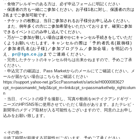
・食物アレルギーのある方は、必ず申込フォームに明記ください
・保護者の方も一緒にご参加ください。お子様1名に対し、保護者の方は
2名までご参加可能です。
・チケットの枚数は、当日ご参加されるお子様分お申し込みください。
また、例年多くの方にご参加希望をいただいております。確実に参加
できるイベントにのみ申し込んでください。
・万が一ご参加が難しい場合は速やかにキャンセル手続きをしていただ
くようお願いいたします。
キャンセルの際は「予約者氏名(親御様)
／参加者氏名(お子様)／参加プログラム／参加会場」を明記のう
え、
pr@tgn.co.jp
までご連絡ください。
・完売したチケットのキャンセル待ちは出来かねますので、予めご了承
ください。
・申込完了の確認は、Pass Marketからのメールにてご確認ください。メ
ールが届かない場合はこちらをご確認ください
https://support.yahoo-net.jp/SccPassmarket/s/article/H000008362?
cpt_n=passmarekt_help3&cpt_m=link&cpt_s=passmarkethelp_rightcolum
n
・当日、イベントの様子を撮影し、写真や動画を㈱テイクアンドギヴ・
ニーズのHP/SNS等に使用させていただく場合があります。またテレビ・
新聞等のメディア取材が入る可能性もございますので、同意の上お申し
込みをお願い致します。
＜その他＞
※終了時間が前後する可能性がございます。予めご了承ください