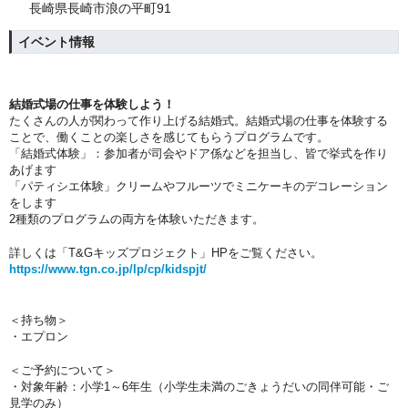
長崎県長崎市浪の平町91
イベント情報
結婚式場の仕事を体験しよう！
たくさんの人が関わって作り上げる結婚式。結婚式場の仕事を体験する
ことで、働くことの楽しさを感じてもらうプログラムです。
「結婚式体験」：参加者が司会やドア係などを担当し、皆で挙式を作り
あげます
「パティシエ体験」クリームやフルーツでミニケーキのデコレーション
をします
2種類のプログラムの両方を体験いただきます。
詳しくは「T&Gキッズプロジェクト」HPをご覧ください。
https://www.tgn.co.jp/lp/cp/kidspjt/
＜持ち物＞
・エプロン
＜ご予約について＞
・対象年齢：小学1～6年生（小学生未満のごきょうだいの同伴可能・ご
見学のみ）