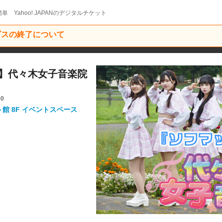
単 Yahoo! JAPANのデジタルチケット
ービスの終了について
ケット】代々木女子音楽院
00
ト館 8F イベントスペース