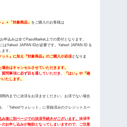
ト』＋「対象商品」
をご購入のお客様は
。
申込みは全てPassMarket上での受付となります。
ahoo! JAPAN IDが必要です。Yahoo! JAPAN ID を
します。
ケット
』に加え『対象商品
』のご購入が必須
となりま
た場合はキャンセルさせていただきます。
、質問事項に必ず目を通していただき、
『はい』や『確
いいたします。
期間内までに決済をお済ませください。お済でない場合
、「Yahoo!ウォレット」に登録済みのクレジットカー
込み後に別ページでの決済手続きがございます。
決済手
トのお申し込みが無効となってしまいますので、ご注意