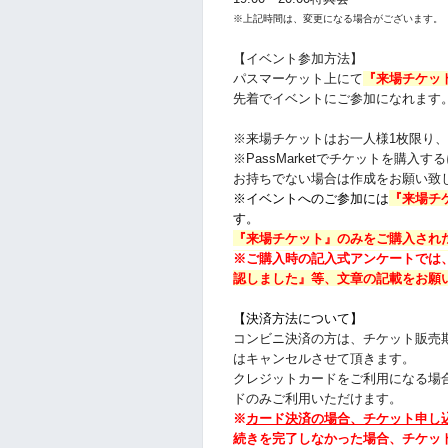
※上記時間は、変更になる場合がございます。
【イベント参加方法】
パスマーケット上にて
『来場チケッ
先着でイベントにご参加になれます
※来場チケットはお一人様1枚限り、お
※PassMarketでチケットを購入するにはY
お持ちでない場合は作成をお願い致
※イベントへのご参加には
『
来場チ
す。
『
来場チケット
』のみをご購入され
※ご購入時の記入式アンケートでは
認しました』等、文章の記載をお願
【決済方法について】
コンビニ決済の方は、チケット販売
はキャンセルさせて頂きます。
クレジットカードをご利用になる場合
ドのみご利用いただけます。
※
カード決済の場合、チケット申し
続きを完了しなかった場合、チケッ