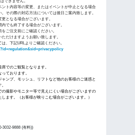
更はできません。
ベント内容等の変更、またはイベントが中止となる場合
い。その際の対応方法については後日ご案内致します。
変更となる場合がございます。
間内でも終了する場合がございます。
項をご注文前にご確認ください。
いただけますようお願い致します。
は、下記URLよりご確認ください。
?id=regulation&sid=privacypolicy
着席でのご観覧となります。
なっております。
ジャンプ、モッシュ、リフトなど他のお客様のご迷惑と
す。
での撮影やモニター等で見えにくい場合がございますの
たします。（お客様が映りこむ場合がございます。）
32-9888 (有料))
）