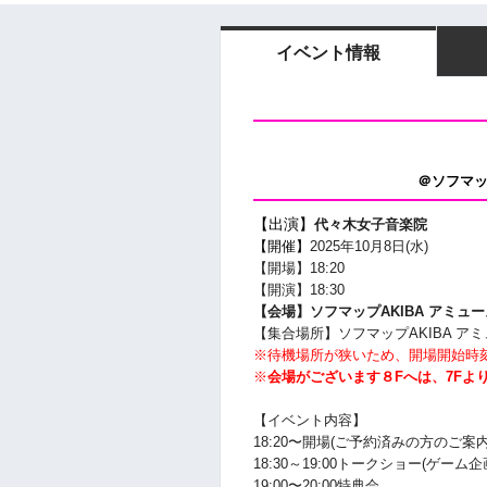
イベント情報
＠ソフマッ
【出演】
代々木女子音楽院
【開催】
2025年10
月8
日(水)
【開場】18:20
【開演】18:30
【会場】ソフマップAKIBA アミュ
【集合場所】
ソフマップAKIBA ア
※待機場所が狭いため、開場開始時
※
会場がございます８Fへは、7Fよ
【イベント内容】
18
:20
〜
開場(ご予約済みの方のご案
18:3
0～19:00トークショー(ゲーム企
19:00
〜20:00特典会