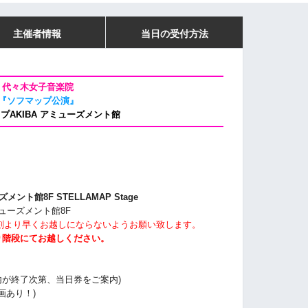
主催者情報
当日の受付方法
代々木女子音楽院
『ソフマップ公演』
プAKIBA アミューズメント館
ーズメント館8F
STELLAMAP Stage
ミューズメント館8F
刻より早くお越しにならないようお願い致します。
り階段にてお越しください。
内が終了次第、当日券をご案内)
画あり！)