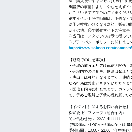
※ご購入後のキャンセル(返金)・変
※諸般の事情により、やむをえずイ
がございますので予めご了承くださ
※本イベント開催時間は、予告なく
※予定枚数が無くなり次第、販売期
※その他、必ず販売サイトの注意事
※当日は、スタッフの指示に従って
※プライバシーポリシーに関しまして
https://www.sofmap.com/contents/
【観覧での注意事項】
・会場の前方エリアは配信の関係上
・会場内でのお食事、飲酒は禁止と
・声出しは可能となりますが、連続
なる行為は禁止とさせていただきま
・配信も同時に行われます。カメラ
で、予めご理解ご了承の程お願いい
【イベントに関するお問い合わせ】
株式会社ソフマップ（総合案内）
問い合わせ先： 0077-78-9888
(携帯電話・IP/ひかり電話からは 050-30
受付時間：10:00～21:00（年中無休