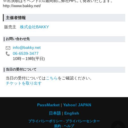
※出演順はイベントの1週間前に弊社HPにて発表いたします。
http://www.bakky.net/
主催者情報
販売主
株式会社BAKKY
お問い合わせ先
info@bakky.net
06-6539-3477
10時～19時(平日)
当日の受付について
当日の受付については
こちら
をご確認ください。
チケットを取り出す
PassMarket
Yahoo! JAPAN
日本語
English
プライバシーポリシー
プライバシーセンター
規約
ヘルプ