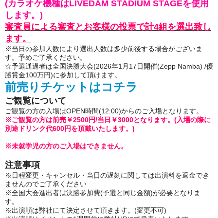
(カラオケ機種はLIVEDAM STADIUM STAGEを使用
します。)
審査員による審査とお客様の投票で計4組を選出致し
ます。
※当日の参加人数により選出人数は多少前後する場合がございま
す。予めご了承ください。
☆予選通過者は全国決勝大会(2026年1月17日開催(Zepp Namba) /優
勝賞金100万円)に参加して頂けます。
前売りチケットはコチラ
ご観覧について
ご観覧の方の入場はOPEN時間(12:00)からのご入場となります。
※ご観覧の方は前売￥2500円/当日￥3000となります。(入場の際に
別途ドリンク代600円を頂戴いたします。)
※未就学児の方のご入場はできません。
注意事項
※日程変更・キャンセル・当日の遅刻に関しては出演料を返金でき
ませんのでご了承ください
※全国大会進出者は決勝参加費(予選と同じ金額)が必要となりま
す。
※出演順は弊社にて決定させて頂きます。(変更不可)