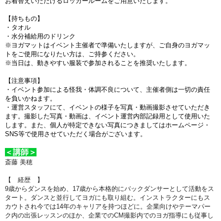
お着替えいただけるロッカールームをご用意いたします。
【持ちもの】
・タオル
・水分補給用のドリンク
※ヨガマットはイベント主催者で準備いたしますが、ご自身のヨガマッ
トをご使用になりたい方は、ご持参ください。
※当日は、動きやすい服装で参加されることを推奨いたします。
【注意事項】
・イベント参加による怪我・体調不良について、主催者側は一切の責任
を負いかねます。
・運営スタッフにて、イベントの様子を写真・動画撮影させていただき
ます。撮影した写真・動画は、イベント運営内部記録用として使用いた
します。また、個人が特定できない写真につきましてはホームページ・
SNS等で使用させていただく場合がございます。
＜講師＞
斎藤 美穂
【 経歴 】
9歳からダンスを始め、17歳から本格的にバックダンサーとして活動をス
タート。ダンスと並行してヨガにも取り組む。インストラクターにもス
カウトされ今では14年のキャリアを持つほどに。企業向けやテーマパー
ク内の出張レッスンのほか、企業でのCM撮影内でのヨガ指導にも従事し