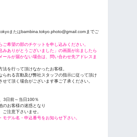
bambina.tokyo.photo@gmail.comまでご
tokyoまたは
らご希望の部のチケットを申し込みください。
込みありがとうございました」の画面が出ましたら
メールが届かない場合は、問い合わせ先アドレスま
方法を行って頂けなかったお客様。
なられる言動及び弊社スタッフの指示に従って頂け
させて頂く場合がございます事ご了承ください。
％、3日前～当日100％
他のお客様の迷惑となり
、ご注意下さいませ。
・モデル名・申込番号をお知らせ下さい。