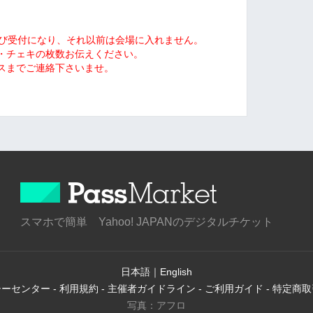
及び受付になり、それ以前は会場に入れません。
・チェキの枚数お伝えください。
スまでご連絡下さいませ。
スマホで簡単 Yahoo! JAPANのデジタルチケット
日本語
｜
English
シーセンター
-
利用規約
-
主催者ガイドライン
-
ご利用ガイド
-
特定商取
写真：アフロ