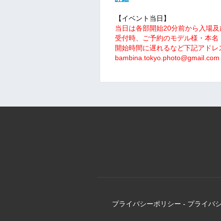
【イベント当日】
当日は各部開始20分前から入場
受付時、ご予約のモデル様・本名
開始時間に遅れるなど下記アドレ
bambina.tokyo.photo@gmail.com
プライバシーポリシー
-
プライバ