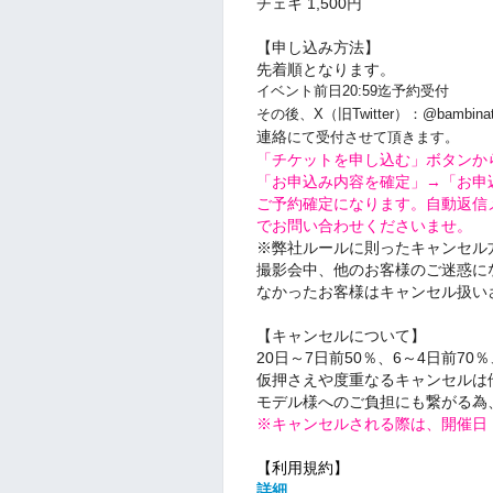
チェキ 1,500円
【申し込み方法】
先着順となります。
イベント前日20:59迄予約受付
その後、X（旧Twitter）：@bambina
連絡
にて受付させて頂きます。
「チケットを申し込む」ボタンか
「お申込み内容を確定」→「お申
ご予約確定になります。自動返信
でお問い合わせくださいませ。
※弊社ルールに則ったキャンセル
撮影会中、他のお客様のご迷惑に
なかったお客様はキャンセル扱い
【キャンセルについて】
20日～7日前50％、6～4日前70
仮押さえや度重なるキャンセルは
モデル様へのご負担にも繋がる為
※キャンセルされる際は、開催日
【利用規約】
詳細