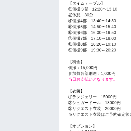
【タイムテーブル】
③個撮３部 12:20〜13:10
昼休憩 30分
④個撮4部 13:40〜14:30
⑤個撮5部 14:50〜15:40
⑥個撮6部 16:00～16:50
⑦個撮7部 17:10～18:00
⑧個撮8部 18:20～19:10
⑨
個撮9部 19:30～20:20
【料金】
個撮：15,000円
参加費各部別途：1,000円
当日お支払いとなります。
【衣装】
①ランジェリー 15000円
②シュガードール 18000円
③リクエスト衣装 20000円
※リクエスト衣装はご予約確定後
【オプション】