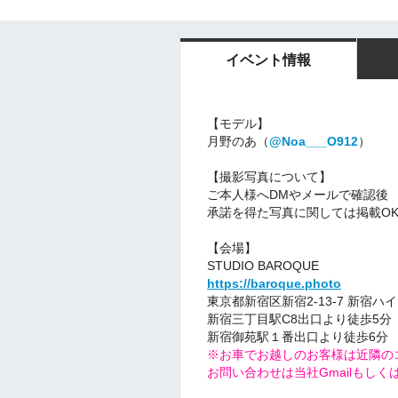
イベント情報
【モデル】
月野のあ（
@Noa___O912
）
【撮影写真について】
ご本人様へ
DM
やメールで確認後
承諾を得た写真に関しては
掲載O
【会場】
STUDIO BAROQUE
https://baroque.photo
東京都新宿区新宿2-13-7 新宿ハイ
新宿三丁目駅C8出口より徒歩5分
新宿御苑駅１番出口より徒歩6分
※お車でお越しのお客様は近隣の
お問い合わせは当社GmailもしくはT