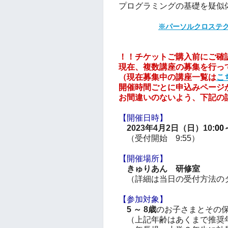
プログラミングの基礎を疑似
※パーソルクロステ
！！チケットご購入前にご確
現在、複数講座の募集を行っ
（現在募集中の講座一覧は
こ
開催時間ごとに申込みページ
お間違いのないよう、下記の
【開催日時】
2023年4月2日（日）10
:00
（受付開始 9:55）
【開催場所】
きゅりあん 研修室
（詳細は当日の受付方法の
【参加対象】
5 ～ 8歳
のお子さまとその
（上記年齢はあくまで推奨