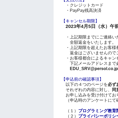
・クレジットカード
・PayPay残高決済
【キャンセル期限】
2023年4月5日（水）午前1
・上記期限までにご連絡い
全額返金をいたします。
・上記期限を超えたお客様
返金はございませんの
・お客様都合によるキャン
下記メールアドレスまで
EDU_SRV@persol.
【申込前の確認事項】
以下の４つのページを
必ず
それぞれの内容に対し、
同
お申し込みを受け付けてお
（申込時のアンケートにて
（１）
プログラミング教育
（２）
プライバシーポリシ