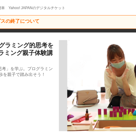
単 Yahoo! JAPANのデジタルチケット
ービスの終了について
プログラミング的思考を
ラミング親子体験講
思考」を学ぶ。プログラミン
歩を親子で踏み出そう！