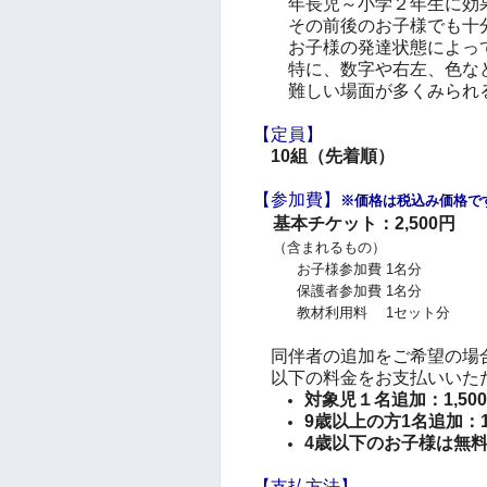
年長児～小学２年生に効果
その前後のお子様でも十分
お子様の発達状態によって
特に、数字や右左、色など
難しい場面が多くみられる
【定員】
10組（先着順）
【参加費
】
※価格は
税込み価格で
基本チケット：2,500円
（含まれるもの）
お子様参加費 1名分
保護者参加費 1名分
教材利用料 1セット分
同伴者の追加をご希望の場
以下の料金をお支払いいた
対象児１名追加：1,50
9歳以上の方1名追加：1,
4歳以下のお子様は無
【支払方法】