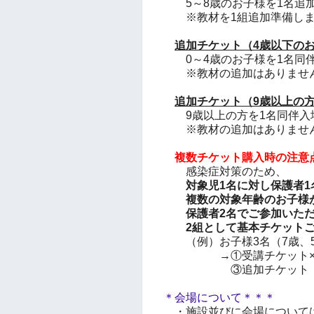
5～8歳のお子様を1名追加
※教材を1組追加準備し
追加チケット（
4歳以下の
0～4歳のお子様を1名同
※教材の追加はありませ
追加チケット（9歳以上の
9歳以上の方を1名同伴入
※教材の追加はありませ
複数チケット購入時の注意
感染症対策のため、
対象児1名に対し保護者1
複数の対象年齢のお子様
保護者2名でご
参加いた
2組として基本
チケット
（例）お子様3名（7歳、5
→①受講チケット×
③追加チケット（0～4
＊会場について＊＊＊
・施設並びに会場について