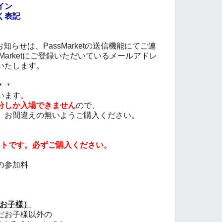
イン
く表記
らせは、PassMarketの送信機能にてご連
Marketにご登録いただいているメールアドレ
いたします。
＊＊
います。
分しか入場できません
ので、
、
お間違えの無いようご購入ください。
ットです。必ずご購入ください。
の参加料
のお子様）
お子様以外の