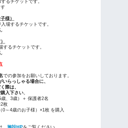
するチケットです。
ます
お子様）
伴入場するチケットです。
ん
方）
場するチケットです。
ん
点
名
での参加
をお願いしております。
がいらっしゃる場合に、
だく際は、
ご購入下さい
。
歳、3歳）＋ 保護者2名
2枚
歳のお子様）×1枚 を購入
は、
施設HP
をご覧ください。