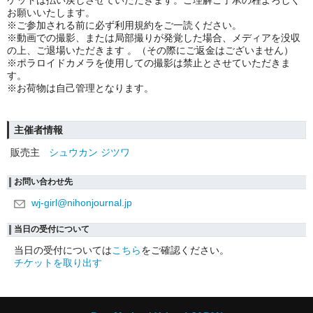
ケットは払い戻しさせていただきます。ご理解ご了承の程よろしく
お願いいたします。
※
ご参加される前に必ず利用規約をご一読ください。
※
動画での撮影、または局部撮りが発覚した場合、メディアを没収
の上、ご退場いただきます 。（その際にご返金はございません）
※
ポラロイドカメラを使用しての撮影は禁止とさせていただきま
す。
※
お荷物は自己管理となります。
主催者情報
販売主
シュウカン ジツワ
お問い合わせ先
wj-girl@nihonjournal.jp
当日の受付について
当日の受付については
こちら
をご確認ください。
チケットを取り出す