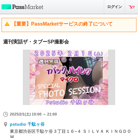
ログイン
【重要】PassMarketサービスの終了について
週刊実話ザ・タブーSP撮影会
2025/2/1(土) 10:00 ～ 21:00
pstudio 千駄ヶ谷
東京都渋谷区千駄ケ谷３丁目１６−４ ＳＩＬＶＡ ＫＩＮＧＤＯ
Ｍ