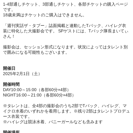
1-4部通しチケット、3部通しチケット、各部チケットの購入ページ
です。
18歳未満はチケットのご購入はできません。
「週刊実話ザ・タブー」誌面掲載と連動したTバック、ハイレグ衣
装に特化した大撮影会です。 SPゲストには、Tバック隊長まいてぃ
さん！
撮影会は、セッション形式になります。状況によってはタレント別
で囲みになる可能性もございます。
開催日
2025年2月1日（土）
開催時間
DAY10:00～15:00（各部60分×4部）
NIGHT16:00～21:00（各部60分×4部）
※タレントは、全4部の撮影会のうち2部でTバック、ハイレグ、マ
イクロ水着のいずれかを着用します。※残り2部はタレントプロデュ
ース衣装です。
※ハイレグは競泳水着、バニーガールなども含みます
開催場所