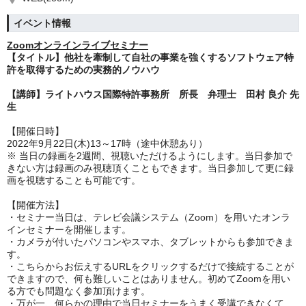
イベント情報
Zoomオンラインライブセミナー
【タイトル】
他社を牽制して自社の事業を強くするソフトウェア特
許を取得するための実務的ノウハウ
【講師】
ライトハウス国際特許事務所 所長 弁理士 田村 良介 先
生
【開催日時】
2022年9
月22日(木)13～17時（途中休憩あり）
※ 当日の録画を2週間、視聴いただけるようにします。当日参加で
きない方は録画のみ視聴頂くこともできます。当日参加して更に録
画を視聴することも可能です。
【開催方法】
・セミナー当日は、テレビ会議システム（Zoom）を用いたオンラ
インセミナーを開催します。
・カメラが付いたパソコンやスマホ、タブレットからも参加できま
す。
・こちらからお伝えするURLをクリックするだけで接続することが
できますので、何も難しいことはありません。初めてZoomを用い
る方でも問題なく参加頂けます。
・万が一、何らかの理由で当日セミナーをうまく受講できなくて