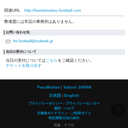
関連URL
http://kantokoukou-football.com
弊連盟には常設の事務所はありません。
お問い合わせ先
hs-football@outlook.jp
当日の受付について
当日の受付については
こちら
をご確認ください。
チケットを取り出す
PassMarket
Yahoo! JAPAN
日本語
English
プライバシーポリシー
プライバシーセンター
規約
ヘルプ
主催者ガイドライン
ご利用ガイド
特定商取引法の表示
写真：アフロ