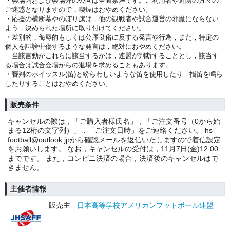
・会場内および
会場外の公園は全面禁煙です。ご利用者や近隣の方々の
ご迷惑となりますので，喫煙はおやめください。
・応援の横断幕やのぼり旗は，他の観戦者や試合運営の邪魔にならない
よう，決められた場所に取り付けてください。
・差別的，侮辱的もしくは公序良
俗に反
する発言や行為，また，特定の
個人を誹謗中傷するような発言は，絶対におやめください。
当該言動がこれらに該当するかは，連盟が判断することとし，該当す
る場合は試合会場からの退場を求めることもあります。
・審判のホイッスル(笛)と紛らわしいような笛を使用したり，指笛を鳴ら
したりすることはおやめください。
販売条件
キャンセルの際は，「ご購入者様氏名」，「ご注文番号（0から始
まる12桁の文字列）」，「ご注文日時」をご連絡ください。 hs-
football@outlook.jpから確認メールを返信いたしますので着信設定
をお願いします。 なお，キャンセルの受付は，11月7日(金)12:00
までです。 また，コンビニ決済の場合，決済後のキャンセルはで
きません。
主催者情報
販売主
日本高等学校アメリカンフットボール連盟