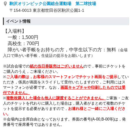
駒沢オリンピック公園総合運動場 第二球技場
〒154-0013 東京都世田谷区駒沢公園1-1
イベント情報
【入場料】
一般：1,500円
高校生：700円
障がい者手帳をお持ちの方，中学生以下の方
：無料
（会場
入口で障がい者手帳，生徒証の提示をお願いします）
※
試合会場での
紙の当日券販売はございません
ので，
事前に
チケットを
ご購入のうえ，
ご来場
ください。
※
ご入場の際は，お客様の
スマートフォンでチケット画面をご提示
してい
ただき，係員が画面をスライドして受付いたしますので，
ご利用にはス
マートフォンが必要です。
な
お，
画面キャプチャや印刷したものでは受
付できません。
※
複数枚購入した場合も他人に譲渡することができません。
ご家族・ご友
人のチケットを代わりに購入した場合は，購入者がまとめて複数のチケ
ットを提示する必要がありますので，
お連れ様とご一緒にご入場くださ
い。
※会場内は全席自由となっております。
券面の番号(A-00,B-00等)は，発
券番号で座席番号ではありません。