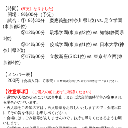
【時間】
(変更になりました)
開場：
9時0
0分
（予定）
試合：① 9時30分 慶應義塾(神奈川県1位) vs. 足立学園
(東京都3位)
②12時00分 駒場学園(東京都2位) vs. 知徳(静岡県
1位)
③14時30分 佼成学園(東京都1位) vs. 日本大学(神
奈川県2位)
④17時00分 立教新座(SIC1位) vs. 東京都立西(東
京都4位)
【メンバー表】
200円
（会場入口にて販売）
※数量限定のため,売切れの際はご了承ください。
【注意事項】
（
ご
購入の前に必ずご確認ください
）
・運営や天候の状況により試合中止，または試合開始時間等が変更され
る場合がございます。
・再入場をご希望の方は，再入場票をお渡しいたしますので，会場出口
にてその旨を係員にお申し出ください。
・会場には，ごみ箱等がありませんので，お持ち帰りくださるようお願
いします。