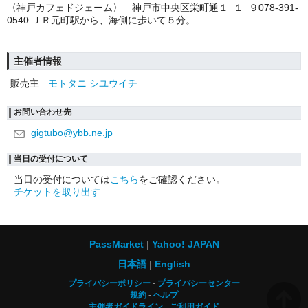
〈神戸カフェドジェーム〉 神戸市中央区栄町通１
−
１
−
９
078-391-
0540
ＪＲ元町駅から、海側に歩いて５分。
主催者情報
販売主
モトタニ シユウイチ
お問い合わせ先
gigtubo@ybb.ne.jp
当日の受付について
当日の受付については
こちら
をご確認ください。
チケットを取り出す
PassMarket
Yahoo! JAPAN
日本語
English
プライバシーポリシー
プライバシーセンター
規約
ヘルプ
主催者ガイドライン
ご利用ガイド