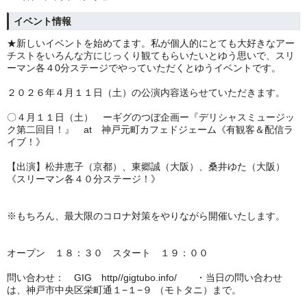
イベント情報
★新しいイベントを始めてます。私が個人的にとても大好きなアー
チストをいろんな方にじっくり観てもらいたいとゆう思いで、スリ
ーマン各４
0
分ステージでやっていただくとゆうイベントです。
２０２６年４月１１日（土）の公演内容送らせていただきます。
〇４月１１日（土） ーギグのつぼ企画ー『デリシャスミュージッ
ク第二回目！』
at
神戸元町カフェドジェーム《有観客＆配信ラ
イブ！》
【出演】松井恵子（京都）、東郷誠（大阪）、桑井ゆた（大阪）
《スリーマン各４０分ステージ！》
※もちろん、最大限のコロナ対策をやりながら開催いたします。
オープン １８：３０ スタート １９：００
問い合わせ：
GIG
http//gigtubo.info/
・当日の問い合わせ
は、
神戸市中央区栄町通１
−
１
−
９
（モトタニ）まで。