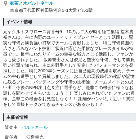
御茶ノ水パルトネール
東京都千代田区神田駿河台3-1大雅ビル3階
イベント情報
元ヤクルトスワローズ背番号9、10のお二人が時を経て集結 荒木貴
裕さんは、主に内野のユーティリティプレイヤーとして活躍し、堅
実な守備と勝負強い打撃でチームに貢献しました。特に守備範囲の
広さと巧みなバント技術、状況に応じた柔軟なプレースタイルが特
徴です。長年にわたりチームの重要な戦力として活躍し、ファンか
らも愛されました。 飯原誉士さんは俊足と堅実な守備、そして勝負
強い打撃で知られ、主に外野手として安定したパフォーマンスを発
揮しました。特に2009年シーズンには自己最高の成績を収め、チー
ムの中心選手として貢献しました。 お二人の現役時代の秘話や記憶
に残るプレー、バッティングや守備の技術論、チームメイトとの思
い出、今後のNPB注目点＆注目選手など、是非この機会に様々なお
話しを聞かせてもらいましょう！！ 楽しみにされていたファンの皆
様、是非この機会をお見逃しなく！！ 距離がハンパなく近い！質問
をして直接トークができるチャンスがあるかも！？
主催者情報
販売主
パルトネール
責任者
江畠幸光