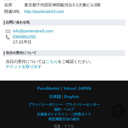
住所
東京都千代田区神田駿河台3-1大雅ビル3階
関連URL
http://partenaire3.com
お問い合わせ先
info@partenaire3.com
0366801255
17-21平日
当日の受付について
当日の受付については
こちら
をご確認ください。
チケットを取り出す
PassMarket
Yahoo! JAPAN
日本語
English
プライバシーポリシー
プライバシーセンター
規約
ヘルプ
主催者ガイドライン
ご利用ガイド
特定商取引法の表示
写真：アフロ