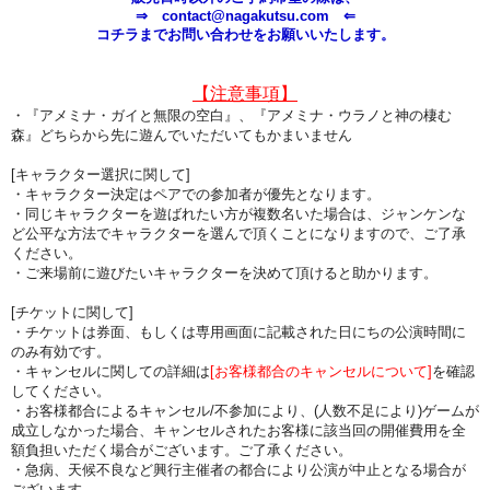
⇒ contact@nagakutsu.com ⇐
コチラまでお問い合わせをお願いいたします。
【注意事項】
・
『アメミナ・ガイと無限の空白』、
『アメミナ・ウラノと神の棲む
森』どちらから先に遊んでいただいてもかまいません
[キャラクター選択に関して]
・キャラクター決定はペアでの参加者が優先となります。
・同じキャラクターを遊ばれたい方が複数名いた場合は、ジャンケンな
ど公平な方法でキャラクターを選んで頂くことになりますので、ご了承
ください。
・ご来場前に遊びたいキャラクターを決めて頂けると助かります。
[チケットに関して]
・チケットは券面、もしくは専用画面に記載された日にちの公演時間に
のみ有効です。
・キャンセルに関しての詳細は
[お客様都合のキャンセルについて]
を確認
してください。
・お客様都合によるキャンセル/不参加により、(人数不足により)ゲームが
成立しなかった場合、
キャンセルされたお客様に
該当回の開催費用を全
額負担
いただく場合がございます。ご了承ください。
・急病、天候不良など興行主催者の都合により公演が中止となる場合が
ございます。