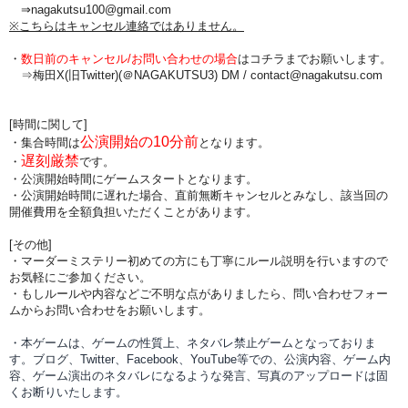
⇒nagakutsu100@gmail.com
※こちらはキャンセル連絡ではありません。
・
数日前のキャンセル/お問い合わせの場合
は
コチラまでお願いします。
⇒梅田X(旧Twitter)(＠NAGAKUTSU3) DM /
contact@nagakutsu.com
[時間に関して]
公演開始の10分前
・集合時間は
となります。
遅刻厳禁
・
です。
・公演開始時間にゲームスタートとなります。
・公演開始時間に
遅れた場合、直前無断キャンセルとみなし、該当回の
開催費用を全額負担
いただくことがあります。
[その他]
・マーダーミステリー初めての方にも丁寧にルール説明を行いますので
お気軽にご参加ください。
・もしルールや内容などご不明な点がありましたら、問い合わせフォー
ムからお問い合わせをお願いします。
・本ゲームは、ゲームの性質上、ネタバレ禁止ゲームとなっておりま
す。ブログ、Twitter、Facebook、YouTube等での、
公演内容、
ゲーム内
容、ゲーム演出のネタバレになるような発言、写真のアップロードは固
くお断りいたします。