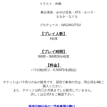
イラスト：衿崎
舞台美術：みやび店長・ATS・カーズ・
ももか・なぐも
プロデュース：NAGAKUTSU
【プレイ人数】
4名様
【プレイ時間】
3
時間～3時間30分程度
【料金】
バラ(1枚)売り：6,500円/名(税込)
​チケットはバラ売りのみの販売です。貸切で参加の方は、同公演を4枚ご
購入ください。
また、チケットは約三か月後までしか販売していません。
詳しくは公式Xをご確認下さい。
販売日時以外のご予約希望の際は、