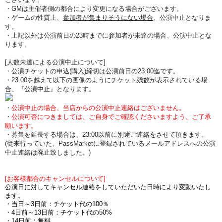
・GMは主催者側の都合により変更になる場合がございます。
・ゲームの性質上、
参加者が集まりそうにない場合
、公演中止となりま
す。
・上記以外は公演前日の23時までに参加者が未達の場合、公演中止とな
ります。
[人数未達による公演中止について]
・公演チケットの申込(購入)締切は公演前日の23:00迄です。
・23:00を越えて以下の画像のようにチケット残数が表示されている場
合、『公演中止』となります。
・
公演中止の場合、当店からの公演中止連絡はございません。
・
公演可否につきましては、ご自身でご確認くださいますよう、ご了承
願います。
・募集を延長する場合は、23:00以前に別途ご連絡をさせて頂きます。
(従来行っていた、PassMarketに登録されているメールアドレスへの公演
中止連絡は廃止致しました。)
[お客様都合のキャンセルについて]
公演日に対してキャンセル連絡をしていただいた日時により変動いたし
ます。
・当日～3日前：チケット代の100％
・4日前～13日前：チケット代の50%
・14日前：無料