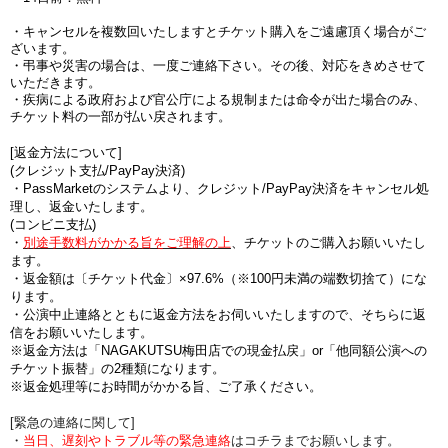
・キャンセルを複数回いたしますとチケット購入をご遠慮頂く場合がご
ざいます。
・弔事や災害の場合は、一度ご連絡下さい。その後、対応をきめさせて
いただきます。
・疾病による政府および官公庁による規制または命令が出た場合のみ、
チケット料の一部が払い戻されます。
[返金方法について]
(
クレジット支払/PayPay決済
)
・PassMarketのシステムより、クレジット/PayPay決済をキャンセル処
理し、返金いたします。
(コンビニ支払)
・
別途手数料がかかる旨をご理解の上
、チケットのご購入お願いいたし
ます。
・
返金額は〔チケット代金〕×97.6%（※100円未満の端数切捨て
）にな
ります。
・公演中止連絡とともに返金方法をお伺いいたしますので、そちらに返
信をお願いいたします。
※返金方法は「NAGAKUTSU梅田店での現金払戻」or「他同額公演への
チケット振替」の2種類になります。
※返金処理等にお時間がかかる旨、ご了承ください。
[緊急の連絡に関して]
・
当日、遅刻やトラブル等の緊急連絡
はコチラまでお願いします。