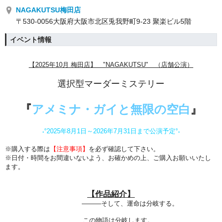
NAGAKUTSU梅田店
〒530-0056大阪府大阪市北区兎我野町9-23 聚楽ビル5階
イベント情報
【2025年10
月 梅田店】 "NAGAKUTSU" （店舗公演）
選択型マーダーミステリー
『
アメミナ・ガイと無限の空白
』
˖°
2025年8月1日～2026年7月31日まで公演予定°˖
※購入する際は
【注意事項】
を必ず確認して下さい。
※日付・時間をお間違いないよう、
お確かめの上、ご購入お願いいたし
ます。
【作品紹介】
―――そして、運命は分岐する。
この物語は分岐します。