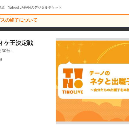
単 Yahoo! JAPANのデジタルチケット
ービスの終了について
オケ王決定戦
30分～
15