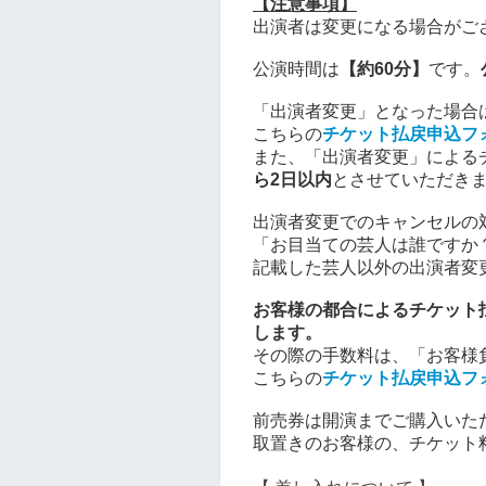
【注意事項】
出演者は変更になる場合がご
公演時間は
【約60分】
です。
「出演者変更」となった場合
こちらの
チケット払戻申込フ
また、「出演者変更」による
ら2日以内
とさせていただき
出演者変更でのキャンセルの
「お目当ての芸人は誰ですか
記載した芸人以外の出演者変
お客様の都合によるチケット払
します。
その際の手数料は、「お客様
こちらの
チケット払戻申込フ
前売券は開演までご購入いた
取置きのお客様の、チケット