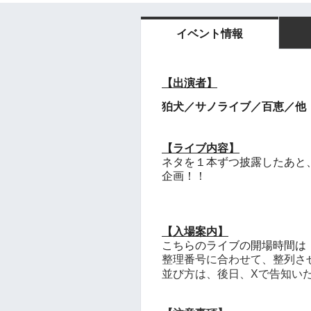
イベント情報
【出演者】
狛犬
／
サノライブ／百恵／
他
【ライブ内容】
ネタを１本ずつ披露したあと
企画！！
【入場案内】
こちらのライブの開場時間は
整理番号に合わせて、整列さ
並び方は、後日、Xで告知い