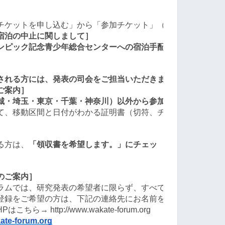
チケットを申し込む」から「参加チケット」（2500円）のご
宿泊の中止に関しまして］
ック記念青少年総合センターへの宿泊手配を行えなくなりました。詳細
される方には、発表の司会をご担当いただきます。詳細に関し
ご案内］
城・埼玉・東京・千葉・神奈川）以外から参加予定の方につい
て、移動区間と日付がわかる証明書（切符、チケット、各種明
る方は、
「領収書を希望します。」にチェッ
のご案内］
ラムでは、研究発表の希望者に限らず、すべての参加者の皆さ
登録をご希望の方は、下記の連絡先にお名前を添えてご一報く
 http://www.wakate-forum.org
te-forum.org