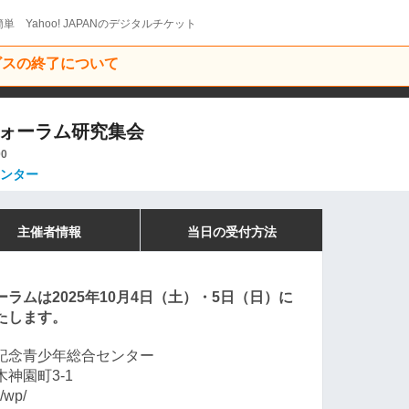
単 Yahoo! JAPANのデジタルチケット
ービスの終了について
フォーラム研究集会
00
ンター
主催者情報
当日の受付方法
ラムは2025年10月4日（土）・5日（日）に
たします。
記念青少年総合センター
神園町3-1
/wp/