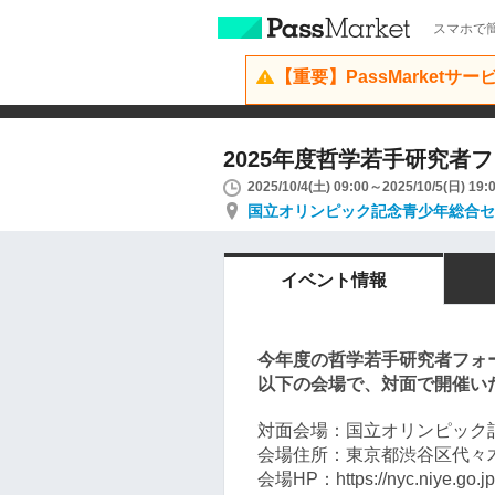
スマホで簡
【重要】PassMarketサ
2025年度哲学若手研究者
2025/10/4(土) 09:00～2025/10/5(日) 19:
国立オリンピック記念青少年総合セ
イベント情報
今年度の哲学若手研究者フォー
以下の会場で、対面で開催い
対面会場：国立オリンピック
会場住所：東京都渋谷区代々木
会場HP：https://nyc.niye.go.jp