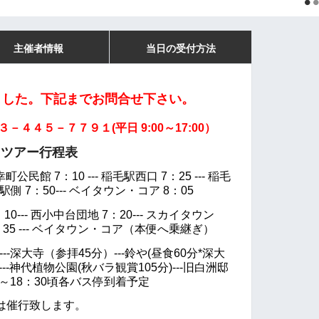
主催者情報
当日の受付方法
ました。下記までお問合せ下さい。
４５－７７９１(平日 9:00～17:00）
行程表
町公民館 7：10 --- 稲毛駅西口 7：25 --- 稲毛
・駅側 7：50--- ベイタウン・コア 8：05
--- 西小中台団地 7：20--- スカイタウン
7：35 --- ベイタウン・コア（本便へ乗継ぎ）
--深大寺（参拝45分）---鈴や(昼食60分*深大
)---神代植物公園(秋バラ観賞105分)---旧白洲邸
0～18：30頃各バス停
到着予定
は催行致します。