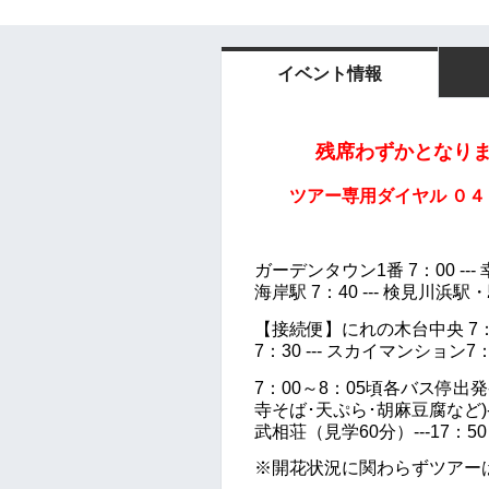
イベント情報
残席わずかとなり
ツアー専用ダイヤル ０４３－４
ツアー
ガーデンタウン1番 7：00 --- 幸
海岸駅 7：40 --- 検見川浜駅
【接続便】にれの木台中央 7：10
7：30 --- スカイマンション
7：00～8：05頃各バス停出発-
寺そば･天ぷら･胡麻豆腐など
武相荘（見学60分）---17：5
※開花状況に関わらずツアー