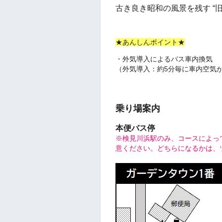
古き良き昭和の風景を残す “
★あんしんポイント★
・外気導入によるバス車内換気
（外気導入：約5分毎に車内空気
乗り場案内
本便バス停
※検見川浜駅のみ、コースによっ
意ください。どちらになるかは、