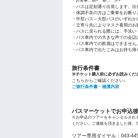
・お食事…朝× 昼〇 夕×
・バスは定刻通り出発します。出
・体調不良の方はご乗車をお断り
・
中型バス～大型バスのいずれか
・立寄り先によりマスク着用のお
・バスに戻られる際には、手洗い
・バス車内での大きな声での会話
・バス車内での飲酒はできません
・バス車内で出たごみはお持ち帰
旅行条件書
※チケット購入前に必ずお読みくだ
こちらからご確認ください↓
ご旅行条件書・補償内容
パスマーケットでお申込
※お申込のツアーをキャンセルされ
ください。
ご連絡を頂きました後、
ツアー専用ダイヤル：043-445