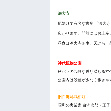
深大寺
厄除けで有名な古刹 「深大
広がります。門前にはお土産
昼食は深大寺蕎麦、天ぷら、
神代植物公園
秋バラの芳醇な香り満ちる神
公園内は段差が少なく歩きや
旧白洲邸武相荘
昭和の実業家 白洲次郎・正