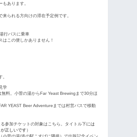
ーもあります。
で来られる方向けの滞在予定例です。
の湯行バスに乗車
スはこの便しかありません！
す。
所見学
小菅の湯からFar Yeast Brewingまで30分ほ
 YEAST Beer Adventureまでは村営バスで移動
から買える参加チケットの対象はこちら。タイトル下
には
ちらが正しいです
）
dventure（小菅の湯/道の駅こすげに隣接）で出版記念イベン