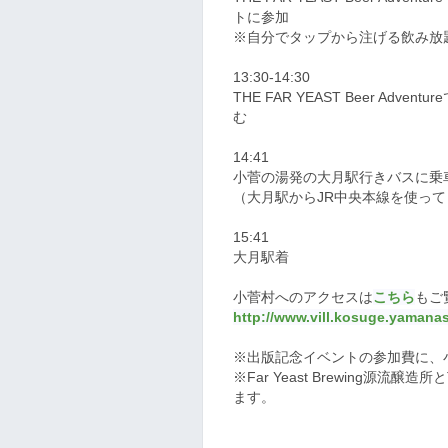
トに参加
※自分でタップから注げる飲み放題
13:30-14:30
THE FAR YEAST Beer A
む
14:41
小菅の湯発の大月駅行きバスに乗
（大月駅からJR中央本線を使っ
15:41
大月駅着
小菅村へのアクセスは
こちら
もご
http://www.vill.kosuge.yamanas
※出版記念イベントの参加費に、
※Far Yeast Brewing源流醸造所と
ます。