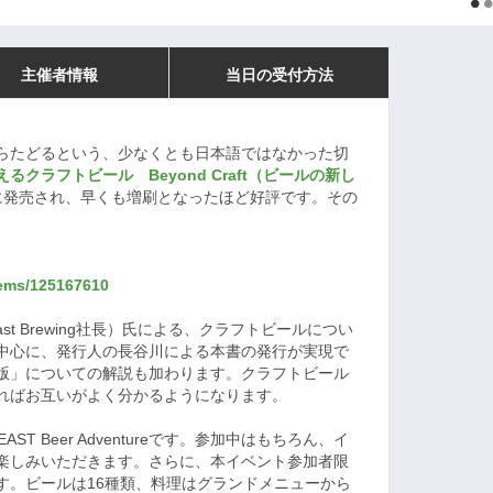
主催者情報
当日の受付方法
らたどるという、少なくとも日本語ではなかった切
るクラフトビール Beyond Craft（ビールの新し
23に発売され、早くも増刷となったほど好評です。その
items/125167610
ast Brewing社長）氏による、クラフトビールについ
中心に、発行人の長谷川による本書の発行が実現で
版」についての解説も加わります。クラフトビール
ればお互いがよく分かるようになります。
AST Beer Adventureです。参加中はもちろん、イ
楽しみいただきます。さらに、本イベント参加者限
。ビールは16︎種類、料理はグランドメニューから