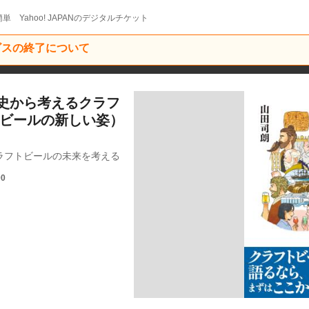
単 Yahoo! JAPANのデジタルチケット
ービスの終了について
史から考えるクラフ
ft（ビールの新しい姿）
ラフトビールの未来を考える
00