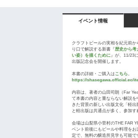
イベント情報
クラフトビールの実相を紀元前か
り口で解説する新書『
歴史から考え
い姿）を描くために
』が、11/
出版記念会を開催します。
本書の詳細・ご購入は
こちら
。
https://shasegawa.official.ec/
内容は、著者の山田司朗（Far Ye
て本書の内容と重ならない解説を
きた背景の新しい出版文化「軽出
と軽出版は共通点が多く、参加す
会場は山梨県小菅村のTHE FAR YE
ベント前後にもビールや料理をお
定で、無料の醸造所見学も可能です