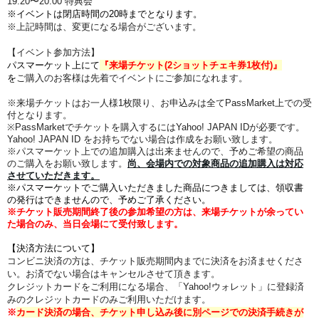
19:20
〜20:00
特典会
※
イベントは閉店時間の20時までとなります。
※上記時間は、変更になる場合がございます。
【イベント参加方法】
パスマーケット上にて
『来場チケット(2ショットチェキ券1枚付)』
を
ご購入のお客様は先着でイベントにご参加になれます。
※来場チケットはお一人様1枚限り、お申込みは全てPassMarket上での受
付となります。
※PassMarketでチケットを購入するにはYahoo! JAPAN IDが必要です。
Yahoo! JAPAN ID をお持ちでない場合は作成をお願い致します。
※パスマーケット上での追加購入は出来ませんので、予めご希望の商品
のご購入をお願い致します。
尚、会場内での対象商品の追加購入は対応
させていただきます。
※パスマーケットでご購入いただきました商品につきましては、領収書
の発行はできませんので、予めご了承ください。
※チケット販売期間終了後の参加希望の方は、来場チケットが余ってい
た場合のみ、当日会場にて受付致します。
【決済方法について】
コンビニ決済の方は、チケット販売期間内までに決済をお済ませくださ
い。お済でない場合はキャンセルさせて頂きます。
クレジットカードをご利用になる場合、「Yahoo!ウォレット」に登録済
みのクレジットカードのみご利用いただけます。
※
カード決済の場合、チケット申し込み後に別ページでの決済手続きが