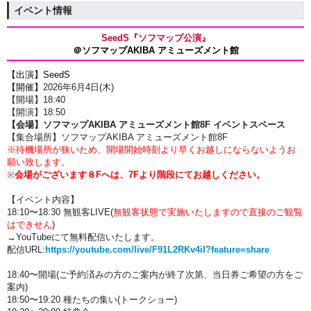
イベント情報
SeedS
『ソフマップ公演』
＠ソフマップAKIBA アミューズメント館
【出演】
SeedS
【開催】
2026年6月4
日(木)
【開場】18:40
【開演】18:50
【会場】ソフマップAKIBA アミューズメント館8F イベントスペース
【集合場所】
ソフマップAKIBA アミューズメント館8F
※待機場所が狭いため、開場開始時刻より早くお越しにならないようお
願い致します。
※
会場がございます８Fへは、7Fより階段にてお越しください。
【イベント内容】
18:10〜18:30 無観客LIVE
(
無観客状態で実施いたしますので直接のご観覧
はできせん
)
→YouTubeにて無料配信いたします。
配信URL:
https://youtube.com/live/F91L2RKv4iI?feature=share
18:40〜開場(ご予約済みの方のご案内が終了次第、当日券ご希望の方をご
案内)
18:50
〜19:20 種たちの集い(トークショー)