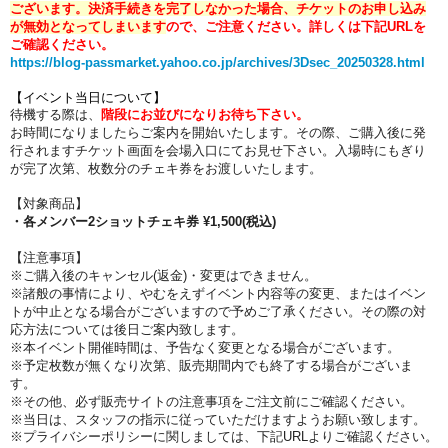
ございます。
決済手続きを完了しなかった場合、チケットのお申し込み
が無効となってしまいます
ので、ご注意ください。
詳しくは下記URLを
ご確認ください。
https://blog-passmarket.yahoo.co.jp/archives/3Dsec_20250328.html
【イベント当日について】
待機する際は、
階段にお並びになりお待ち下さい。
お時間になりましたらご案内を開始いたします。その際、
ご購入後に発
行されますチケット画面を会場入口にてお見せ下さい。
入場時にもぎり
が完了次第、枚数分のチェキ券をお渡しいたします。
【対象商品】
・各メンバー2ショットチェキ券 ¥1,500(税込)
【注意事項】
※ご購入後のキャンセル(返金)・変更はできません。
※諸般の事情により、やむをえずイベント内容等の変更、またはイベン
トが中止となる場合がございますので予めご了承ください。その際の対
応方法については後日ご案内致します。
※本イベント開催時間は、予告なく変更となる場合がございます。
※予定枚数が無くなり次第、販売期間内でも終了する場合がございま
す。
※その他、必ず販売サイトの注意事項をご注文前にご確認ください。
※当日は、スタッフの指示に従っていただけますようお願い致します。
※プライバシーポリシーに関しましては、下記URLよりご確認ください。