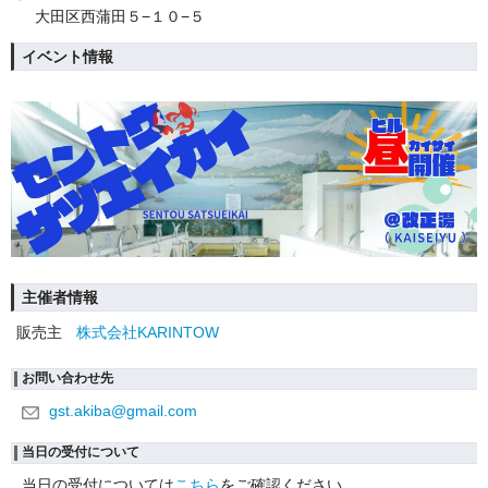
大田区西蒲田５−１０−５
イベント情報
主催者情報
販売主
株式会社KARINTOW
お問い合わせ先
gst.akiba@gmail.com
当日の受付について
当日の受付については
こちら
をご確認ください。