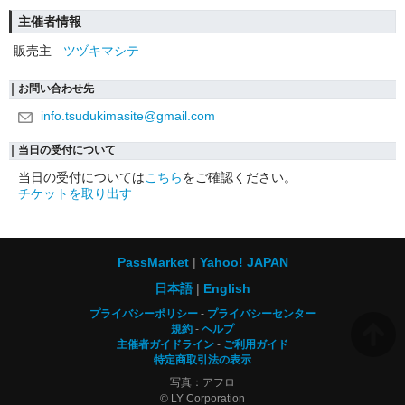
主催者情報
販売主
ツヅキマシテ
お問い合わせ先
info.tsudukimasite@gmail.com
当日の受付について
当日の受付については
こちら
をご確認ください。
チケットを取り出す
PassMarket
Yahoo! JAPAN
日本語
English
プライバシーポリシー
プライバシーセンター
規約
ヘルプ
主催者ガイドライン
ご利用ガイド
特定商取引法の表示
写真：アフロ
© LY Corporation