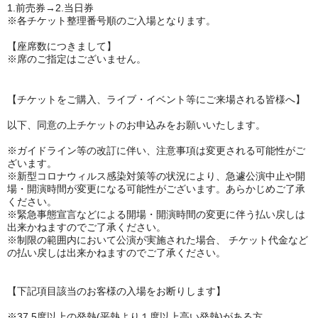
1.前売券→2.当日券
※各チケット整理番号順のご入場となります。
【座席数につきまして】
※席のご指定はございません。
【チケットをご購入、ライブ・イベント等にご来場される皆様へ】
以下、同意の上チケットのお申込みをお願いいたします。
※ガイドライン等の改訂に伴い、注意事項は変更される可能性がご
ざいます。
※新型コロナウィルス感染対策等の状況により、急遽公演中止や開
場・開演時間が変更になる可能性がございます。あらかじめご了承
ください。
※緊急事態宣言などによる開場・開演時間の変更に伴う払い戻しは
出来かねますのでご了承ください。
※制限の範囲内において公演が実施された場合、 チケット代金など
の払い戻しは出来かねますのでご了承ください。
【下記項目該当のお客様の入場をお断りします】
※37.5度以上の発熱(平熱より１度以上高い発熱)がある方