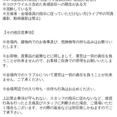
※コロナウイルス含めた各感染症への懸念がある方
※泥酔している方
※主催者・会場係員の指示に従っていただけない方(ライブ中の写真
撮影、動画撮影は禁止)
【その他注意事項】
※全場内、建物内でのお食事及び、危険物等の持ち込みはお断りい
たします。
※お荷物、貴重品の盗難などに関しまして、運営は一切の責任を負
うことが出来ませんので、お客様ご自身での管理をお願いいたしま
す。
※会場内でのトラブルについて運営は一切の責任を負うことが出来
ません。ご了承ください。
※会場周辺での入り待ち・出待ち行為はお止めください。
上記禁止事項が守られない、スタッフの指示に従わないなど、迷惑
行為を行ったと主催及びスタッフに判断された場合、ご退場いただ
く場合もございます。その際の返金などは対応致しかねますのでご
了承下さい。