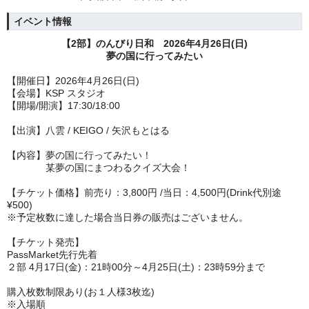
イベント情報
【2部】のんびり日和 2026年4月26日(日)
夢の国に行ってみたい
【開催日】2026年4月26日(日)
【会場】
KSP スタジオ
【開場/開演】17:30/18:00
【出演】八雲 / KEIGO / 矢沢もとはる
【内容】夢の国に行ってみたい！
某夢の国にまつわるクイズ大会！
【チケット価格】前売り：3,800円 /当日：4,500円(Drink代別途
¥500)
※予定枚数に達した場合当日券の販売はございません。
【チケット発売】
PassMarket先行先着
２部 4
月17日
(金)：21時00分～
4月25日(土)：23時59分まで
購入枚数制限あり(お１人様3枚迄)
※入場順