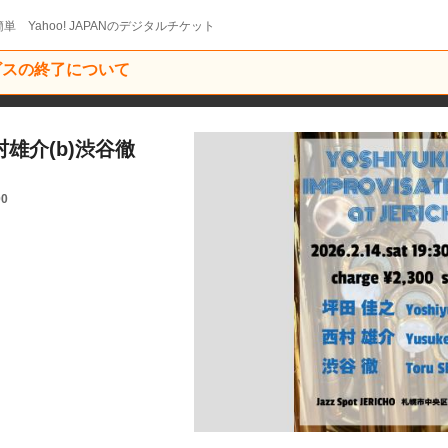
単 Yahoo! JAPANのデジタルチケット
ービスの終了について
西村雄介(b)渋谷徹
00