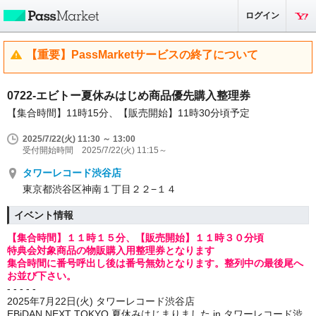
ログイン
【重要】PassMarketサービスの終了について
0722-エビトー夏休みはじめ商品優先購入整理券
【集合時間】11時15分、【販売開始】11時30分頃予定
2025/7/22(火) 11:30 ～ 13:00
受付開始時間 2025/7/22(火) 11:15～
タワーレコード渋谷店
東京都渋谷区神南１丁目２２−１４
イベント情報
【集合時間】１１時１５分、【販売開始】１１時３０分頃
特典会対象商品の物販購入用整理券となります
集合時間に番号呼出し後は番号無効となります。整列中の最後尾へ
お並び下さい。
- - - - -
2025年7月22日(火) タワーレコード渋谷店
EBiDAN NEXT TOKYO 夏休みはじまりました in タワーレコード渋