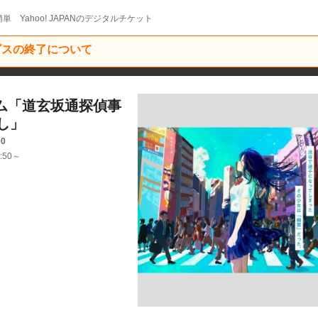
単 Yahoo! JAPANのデジタルチケット
ービスの終了について
ーム「道玄坂通探偵事
し」
00
:50～