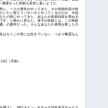
一風変わった依頼も意外に多いようだ。
所に、一人の青年がやってきた。その依頼内容の特
だいたい慌ててバタバタとやってくるのだが、今回
なたの前にやってきた。あなたが依頼内容を尋ねる
です」と静かに答えた。迷子の依頼とは、この奇妙
通」の案件だった。そんなあなたの表情を察したの
女はもうこの世には生きていない…つまり幽霊なん
1月24日（月振）
を購入し、MEGAドン・キホーテ渋谷本店サービス