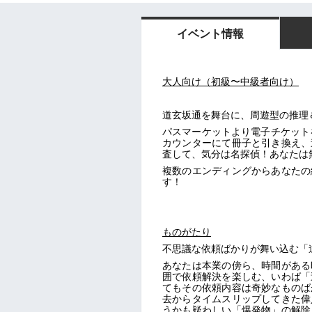
イベント情報
大人向け（初級〜中級者向け）
道玄坂通を舞台に、周遊型の推理
パスマーケットより電子チケット
カウンターにて冊子と引き換え、
査して、気分は名探偵！あなたは
複数のエンディングからあなたの
す！
ものがたり
不思議な依頼ばかりが舞い込む「
あなたは本業の傍ら、時間がある
囲で依頼解決を楽しむ、いわば「
てもその依頼内容は奇妙なものば
去からタイムスリップしてきた偉
うかも疑わしい「爆発物」の解除