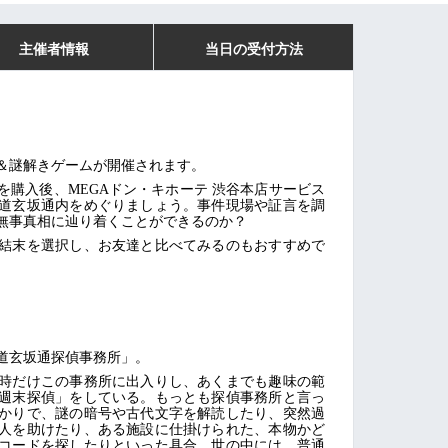
主催者情報
当日の受付方法
＆謎解きゲームが開催されます。
を購入後、MEGAドン・キホーテ 渋谷本店サービス
道玄坂通内をめぐりましょう。事件現場や証言を調
無事真相に辿り着くことができるのか？
結末を選択し、お友達と比べてみるのもおすすめで
道玄坂通探偵事務所」。
時だけこの事務所に出入りし、あくまでも趣味の範
週末探偵」をしている。もっとも探偵事務所と言っ
かりで、謎の暗号や古代文字を解読したり、突然過
人を助けたり、ある施設に仕掛けられた、本物かど
コードを探したりといった具合。世の中には、普通