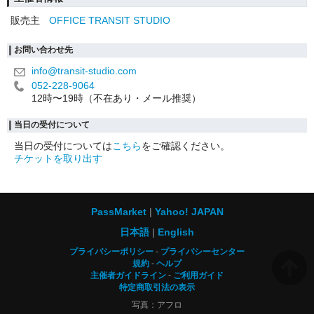
販売主
OFFICE TRANSIT STUDIO
お問い合わせ先
info@transit-studio.com
052-228-9064
12時〜19時（不在あり・メール推奨）
当日の受付について
当日の受付については
こちら
をご確認ください。
チケットを取り出す
PassMarket
Yahoo! JAPAN
日本語
English
プライバシーポリシー
プライバシーセンター
規約
ヘルプ
主催者ガイドライン
ご利用ガイド
特定商取引法の表示
写真：アフロ