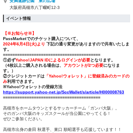
安満遺跡公園 東の広場
大阪府高槻市八丁畷町12-3
イベント情報
【※お知らせ※】
PassMarketでのチケット購入について、
2024年
6月4日(火)より
下記の通り変更がありますので共有いたしま
す。
=========================================
①必ず
Yahoo!JAPAN IDによるログインが必要
となります。
（4枚以上ご購入される場合は、
アカウントが2つ必要
になりま
す。）
②クレジットカードは
「Yahoo!ウォレット」に登録済みのカードの
み
利用できます。
※Yahoo!ウォレットの登録方法
https://support.yahoo-net.jp/SccWallet/s/article/H000008763
=========================================
高槻市をホームタウンとするサッカーチーム「ガンバ大阪」。
そのガンバ大阪のキッズスクールが当公園にやってくる！
ぜひご参加ください。
高槻市出身の倉田 秋選手、東口 順昭選手も応援しています！！