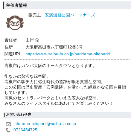
主催者情報
販売主
安満遺跡公園パートナーズ
責任者
山岸 俊
住所
大阪府高槻市八丁畷町12番3号
関連URL
https://www.seibu-la.co.jp/park/ama-sitepark/
高槻市はガンバ大阪のホームタウンとなります。
街なかの贅沢な緑空間。
高槻市の駅チカに弥生時代の遺跡が眠る貴重な空間。
この公園は歴史資産「安満遺跡」を活かした緑豊かな公園を目指
しています。
高槻のセントラルパークともいえる広大な緑空間。
みなさんのライフスタイルにあわせてお楽しみください！
お問い合わせ先
info-ama-sitepark@seibu-la.co.jp
0726484725