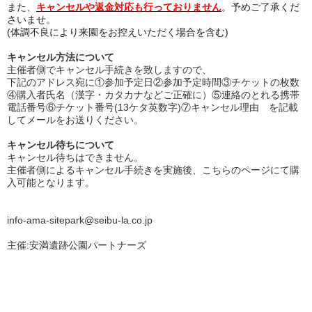
また、
キャンセルや返金対応も行っておりません
。予めご了承くだ
さいませ。
(体調不良により来園をお控えいただく場合を含む)
キャンセル方法について
主催者側でキャンセル手続きを致しますので、
下記のアドレス宛に①参加予定日②参加予定時間③チケットの枚数
④購入者氏名（漢字・カタカナなどご正確に）⑤連絡のとれる携帯
電話番号⑥チケット番号(13ケタ英数字)⑦キャンセル理由
を記載
してメールをお送りください。
キャンセル待ちについて
キャンセル待ちはできません。
主催者側によるキャンセル手続きを実施後、こちらのページにて購
入可能となります。
info-ama-sitepark@seibu-la.co.jp
主催:安満遺跡公園パートナーズ