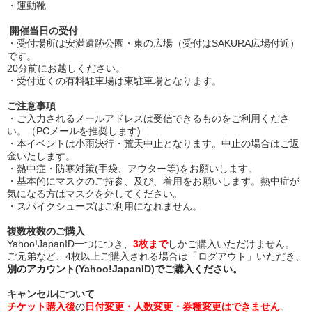
・運動靴
開催当日の受付
・受付場所は安満遺跡公園・東の広場（受付はSAKURA広場付近）
です。
20分前にお越しください。
・受付近くの有料駐車場は東駐車場となります。
ご注意事項
・ご入力されるメールアドレスは受信できるものをご利用くださ
い。（PCメールを推奨します)
・本イベントは小雨決行・荒天中止となります。中止の場合はご返
金いたします。
・熱中症・防寒対策(手袋、アウター等)をお願いします。
・基本的にマスクのご持参、及び、着用をお願いします。熱中症が
気になる方はマスクを外してください。
・スパイクシューズはご利用になれません。
複数枚数のご購入
Yahoo!JapanID一つにつき、
3枚まで
しかご購入いただけません。
ご兄弟など、4枚以上ご購入される場合は「ログアウト」いただき、
別のアカウント(
Yahoo!JapanID
)でご購入ください。
キャンセルについて
チケット購入後
の
日付変更・人数変更・券種変更はできません
。