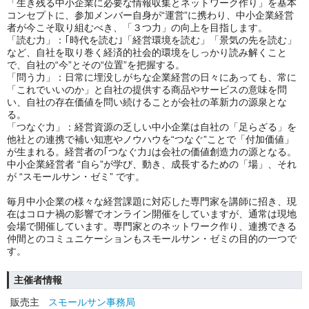
「生き残る中小企業に必要な情報収集とネットワーク作り」を基本
コンセプトに、参加メンバー自身が“運営”に携わり、中小企業経営
者が今こそ取り組むべき、「３つ力」の向上を目指します。
「読む力」：｢時代を読む｣「経営環境を読む」「景気の先を読む」
など、自社を取り巻く経済的社会的環境をしっかり読み解くこと
で、自社の“今”とその“位置”を把握する。
「問う力」：日常に埋没しがちな企業経営の日々にあっても、常に
「これでいいのか」と自社の提供する商品やサービスの意味を問
い、自社の存在価値を問い続けることが会社の革新力の源泉とな
る。
「つなぐ力」：経営資源の乏しい中小企業は自社の「足らざる」を
他社との連携で補い知恵やノウハウを“つなぐ”ことで「付加価値」
が生まれる。経営者の｢つなぐ力｣は会社の価値創造力の源となる。
中小企業経営者 “自ら”が学び、動き、成長するための「場」、それ
が “スモールサン・ゼミ” です。
毎月中小企業の様々な経営課題に対応した専門家を講師に招き、現
在はコロナ禍の影響でオンライン開催をしていますが、通常は現地
会場で開催しています。専門家とのネットワーク作り、連携できる
仲間とのコミュニケーションもスモールサン・ゼミの目的の一つで
す。
主催者情報
販売主
スモールサン事務局