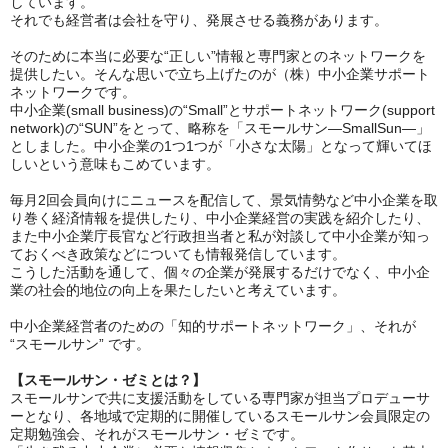
しています。
それでも経営者は会社を守り、発展させる義務があります。
そのために本当に必要な“正しい”情報と専門家とのネットワークを
提供したい。そんな思いで立ち上げたのが（株）中小企業サポート
ネットワークです。
中小企業(small business)の“Small”とサポートネットワーク(support
network)の“SUN”をとって、略称を「スモールサン―SmallSun―」
としました。中小企業の1つ1つが「小さな太陽」となって輝いてほ
しいという意味もこめています。
毎月2回会員向けにニュースを配信して、景気情勢など中小企業を取
り巻く経済情報を提供したり、中小企業経営の実践を紹介したり、
また中小企業庁長官など行政担当者と私が対談して中小企業が知っ
ておくべき政策などについても情報発信しています。
こうした活動を通して、個々の企業が発展するだけでなく、中小企
業の社会的地位の向上を果たしたいと考えています。
中小企業経営者のための「知的サポートネットワーク」、それが
“スモールサン” です。
【スモールサン・ゼミとは？】
スモールサンで共に支援活動をしている専門家が担当プロデューサ
ーとなり、各地域で定期的に開催しているスモールサン会員限定の
定期勉強会、それがスモールサン・ゼミです。