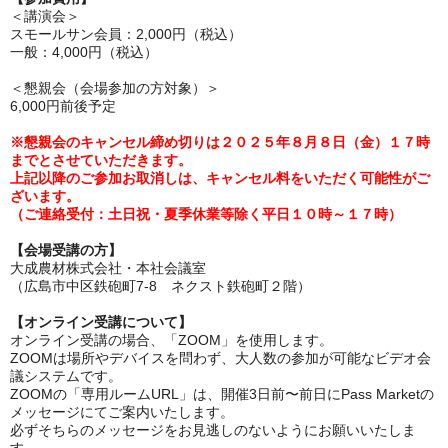
＜講演会＞
スモールサン会員：2,000円（税込）
一般：4,000円（税込）
＜懇親会（会場参加の方対象）＞
6,000円前後予定
※懇親会のキャンセル締め切りは
２０２５年８月８日（金）１７時
までとさせていただきます。
上記以降のご参加お取消しは、キャンセル料をいただく可能性がご
ざいます。
（ご連絡受付：土日祝・夏季休業等除く平日１０時～１７時）
【会場受講の方】
大成農材株式会社・本社会議室
（広島市中区鉄砲町7-8 ネクスト鉄砲町２階）
【オンライン受講について】
オンライン受講の場合、「ZOOM」を使用します。
ZOOMは場所やデバイスを問わず、大人数の参加が可能なビデオ会
議システムです。
ZOOMの「専用ルームURL」は、開催3日前〜前日にPass Marketの
メッセージにてご案内いたします。
必ずそちらのメッセージをお見逃しのないようにお願いいたしま