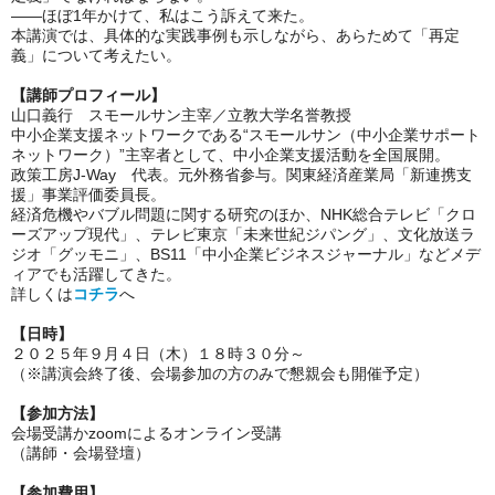
――ほぼ1年かけて、私はこう訴えて来た。
本講演では、具体的な実践事例も示しながら、あらためて「再定
義」について考えたい。
【講師プロフィール】
山口義行 スモールサン主宰／立教大学名誉教授
中小企業支援ネットワークである“スモールサン（中小企業サポート
ネットワーク）”主宰者として、中小企業支援活動を全国展開。
政策工房J-Way 代表。元外務省参与。関東経済産業局「新連携支
援」事業評価委員長。
経済危機やバブル問題に関する研究のほか、NHK総合テレビ「クロ
ーズアップ現代」、テレビ東京「未来世紀ジパング」、文化放送ラ
ジオ「グッモニ」、BS11「中小企業ビジネスジャーナル」などメデ
ィアでも活躍してきた。
詳しくは
コチラ
へ
【日時】
２０２５年９月４日（木）１８時３０分～
（※講演会終了後、会場参加の方のみで懇親会も開催予定）
【参加方法】
会場受講かzoomによるオンライン受講
（講師・会場登壇）
【参加費用】