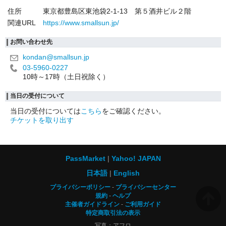
住所
東京都豊島区東池袋2-1-13 第５酒井ビル２階
関連URL
https://www.smallsun.jp/
お問い合わせ先
kondan@smallsun.jp
03-5960-0227
10時～17時（土日祝除く）
当日の受付について
当日の受付については
こちら
をご確認ください。
チケットを取り出す
PassMarket
Yahoo! JAPAN
日本語
English
プライバシーポリシー
プライバシーセンター
規約
ヘルプ
主催者ガイドライン
ご利用ガイド
特定商取引法の表示
写真：アフロ