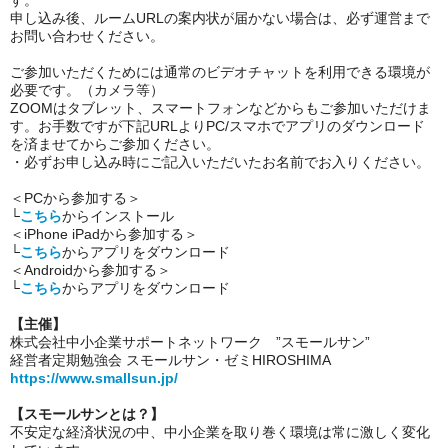
す。
申し込み後、ルームURLの案内状が届かない場合は、必ず運営まで
お問い合わせください。
ご参加いただくためには通常のビデオチャットを利用できる環境が
必要です。（カメラ等）
ZOOMはタブレット、スマートフォンなどからもご参加いただけま
す。お手数ですが下記URLよりPC/スマホでアプリのダウンロード
を済ませてからご参加ください。
・必ずお申し込み時にご記入いただいたお名前でお入りください。
＜PCから参加する＞
└
こちら
からインストール
＜iPhone iPadから参加する＞
└
こちら
からアプリをダウンロード
＜Androidから参加する＞
└
こちら
からアプリをダウンロード
【主催】
株式会社中小企業サポートネットワーク ”スモールサン”
経営者定期勉強会 スモールサン・ゼミHIROSHIMA
https://www.smallsun.jp/
【スモールサンとは？】
不安定な経済状況の中、中小企業を取り巻く環境は常に激しく変化