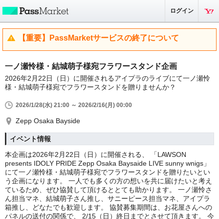
ログイン
【重要】PassMarketサービスの終了について
一ノ瀬怜様・結城萌子様宛フラワースタンド企画
2026年2月22日（日）に開催されるアイプラのライブにて一ノ瀬怜
様・結城萌子様宛でフラワースタンドを贈りませんか？
2026/1/28(水) 21:00 ～ 2026/2/16(月) 00:00
Zepp Osaka Bayside
イベント情報
本企画は2026年2月22日（日）に開催される、 「LAWSON
presents IDOLY PRIDE Zepp Osaka Baysaide LIVE sunny wnigs」
にて一ノ瀬怜様・結城萌子様宛でフラワースタンドを贈りたいとい
う企画になります。 一人でも多くの方の想いを共に届けたいと考え
ているため、ぜひ協賛して頂けるととても助かります。 一ノ瀬怜さ
ん担当マネ、結城萌子さん推し、サニーピース担当マネ、アイプラ
箱推し、どなたでも歓迎します。 協賛募集期間は、お花屋さんへの
パネルの送付の関係で、 2/15（日）終日までとさせて頂きます。 今