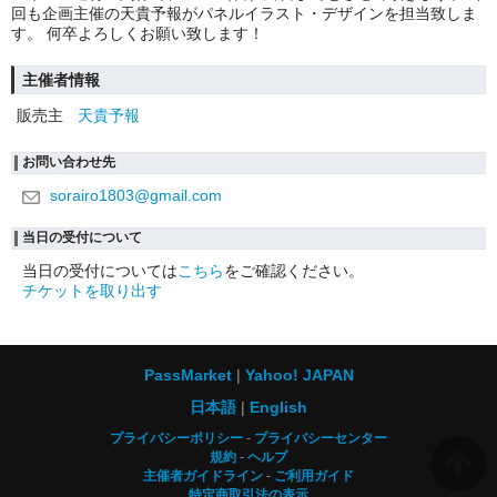
回も企画主催の天貴予報がパネルイラスト・デザインを担当致しま
す。 何卒よろしくお願い致します！
主催者情報
販売主
天貴予報
お問い合わせ先
sorairo1803@gmail.com
当日の受付について
当日の受付については
こちら
をご確認ください。
チケットを取り出す
PassMarket
Yahoo! JAPAN
日本語
English
プライバシーポリシー
プライバシーセンター
規約
ヘルプ
主催者ガイドライン
ご利用ガイド
特定商取引法の表示