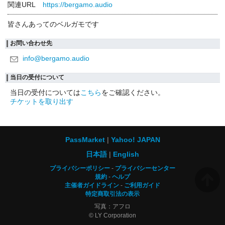
関連URL
https://bergamo.audio
皆さんあってのベルガモです
お問い合わせ先
info@bergamo.audio
当日の受付について
当日の受付については
こちら
をご確認ください。
チケットを取り出す
PassMarket
Yahoo! JAPAN
日本語
English
プライバシーポリシー
プライバシーセンター
規約
ヘルプ
主催者ガイドライン
ご利用ガイド
特定商取引法の表示
写真：アフロ
© LY Corporation