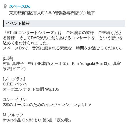
スペースDo
東京都新宿区百人町2-8-9管楽器専門店ダク地下
イベント情報
『#Tutti コンサートシリーズ』は、ご出演者の皆様、ご来場くださ
る皆様、そしてDACが共に創りあげるコンサートを…という想いを
込めて名付けられました。
スペースDoで、音楽に癒される素敵な一時間をお過ごしください。
[出演]
村田 真理子・中山 亜津紗(オーボエ)、Kim Yongsik(チェロ)、真室
泉法(ピアノ)
[プログラム]
C.P.E. バッハ
オーボエソナタ ト短調 Wq.135
ユン・イサン
2本のオーボエのためのインヴェンションよりI.IV
M.ブルッフ
8つの小品 Op.83より 第6曲「夜の歌」