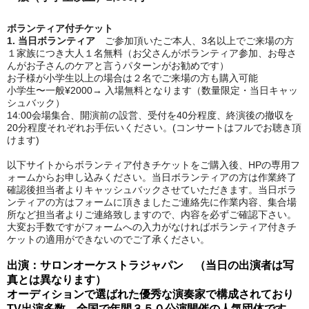
ボランティア付チケット
1. 当日ボランティア
ご参加頂いたご本人、3名以上でご来場の方
１家族につき大人１名無料（お父さんがボランティア参加、お母さ
んがお子さんのケアと言うパターンがお勧めです）
お子様が小学生以上の場合は２名でご来場の方も購入可能
小学生〜一般¥2000→ 入場無料となります（数量限定・当日キャッ
シュバック）
14:00会場集合、開演前の設営、受付を40分程度、終演後の撤収を
20分程度それぞれお手伝いください。(コンサートはフルでお聴き頂
けます)
以下サイトからボランティア付きチケットをご購入後、HPの専用フ
ォームからお申し込みください。当日ボランティアの方は作業終了
確認後担当者よりキャッシュバックさせていただきます。当日ボラ
ンティアの方はフォームに頂きましたご連絡先に作業内容、集合場
所など担当者よりご連絡致しますので、内容を必ずご確認下さい。
大変お手数ですがフォームへの入力がなければボランティア付きチ
ケットの適用ができないのでご了承ください。
出演：サロンオーケストラジャパン （当日の出演者は写
真とは異なります）
オーディションで選ばれた優秀な演奏家で構成されており
TV出演多数。全国で年間３５０公演開催の人気団体です。