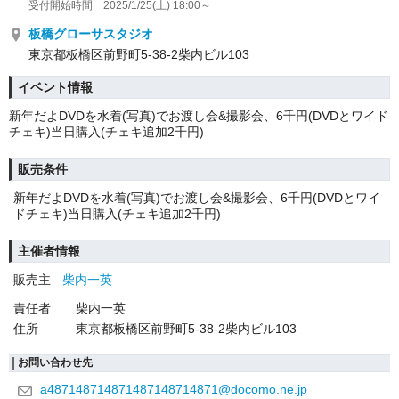
受付開始時間 2025/1/25(土) 18:00～
板橋グローサスタジオ
東京都板橋区前野町5-38-2柴内ビル103
イベント情報
新年だよDVDを水着(写真)でお渡し会&撮影会、6千円(DVDとワイド
チェキ)当日購入(チェキ追加2千円)
販売条件
新年だよDVDを水着(写真)でお渡し会&撮影会、6千円(DVDとワイ
ドチェキ)当日購入(チェキ追加2千円)
主催者情報
販売主
柴内一英
責任者
柴内一英
住所
東京都板橋区前野町5-38-2柴内ビル103
お問い合わせ先
a487148714871487148714871@docomo.ne.jp