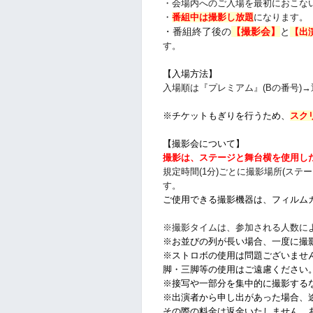
・会場内へのご入場を最初におこな
・
番組中は撮影し放題
になります。
・番組終了後の
【
撮影会】
と
【出
す。
【入場方法】
入場順は
『
プレミアム』(Bの番号)→
※チケットもぎりを行うため、
スク
【撮影会について】
撮影は、ステージと舞台横を使用し
規定時間(1分)ごとに撮影場所(ス
す。
ご使用できる撮影機器は、フィルムカ
※撮影タイムは、参加される人数に
※お並びの列が長い場合、一度に撮
※ストロボの使用は問題ございませ
脚・三脚等の使用はご遠慮ください
※接写や一部分を集中的に撮影する
※出演者から申し出があった場合、
その際の料金は返金いたしません。