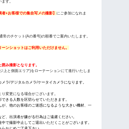
います。
演者+お客様での集合写メの撮影】
にご参加になれま
通常の
チケット(Aの番号)の順番でご案内いたします。
リーンショットはご利用いただけません。
た囲み撮影となります。
テージ上と側面エリア)をローテーションにて進行いたしま
メラ/デジタルカメラ/ケータイカメラになります。
より変更になる場合がございます。
影できる人数を区切らせていただきます。
んが、他のお客様のご迷惑になるような大きい機材、一
。
など、出演者が嫌がる行為はご遠慮ください。
途中で撮影中止してご退出いただくことがございます。
あらかじめご了承下さい。