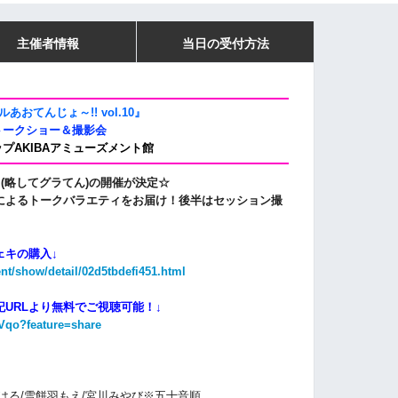
主催者情報
当日の受付方法
あおてんじょ～!! vol.10』
トークショー＆撮影会
プAKIBAアミューズメント館
』(略してグラてん)の開催が決定☆
によるトークバラエティをお届け！
後半はセッション撮
ェキの購入↓
ent/show/detail/02d5tbdefi451.html
URLより無料でご視聴可能！↓
pVqo?feature=share
はる/雪餅羽もえ/宮川みやび
※五十音順