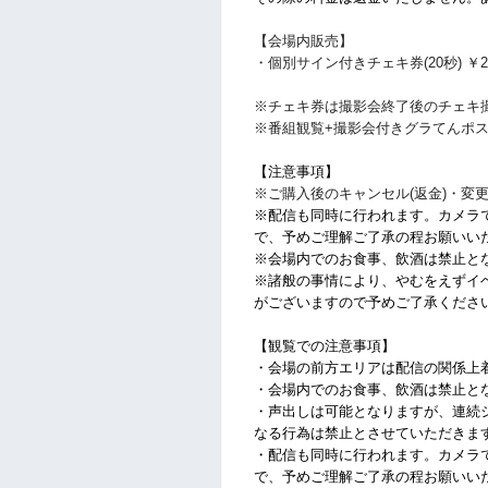
【会場内販売】
・個別サイン付きチェキ券(20秒) ￥2,
※チェキ券は撮影会終了後のチェキ
※番組観覧+撮影会付きグラてんポ
【注意事項】
※ご購入後のキャンセル(返金)・変
※配信も同時に行われます。カメラ
で、予めご理解ご了承の程お願いいた
※会場内でのお食事、飲酒は禁止と
※諸般の事情により、やむをえずイ
がございますので予めご了承くださ
【観覧での注意事項】
・会場の前方エリアは配信の関係上
・会場内でのお食事、飲酒は禁止と
・声出しは可能となりますが、連続
なる行為は禁止とさせていただきま
・配信も同時に行われます。カメラ
で、予めご理解ご了承の程お願いい