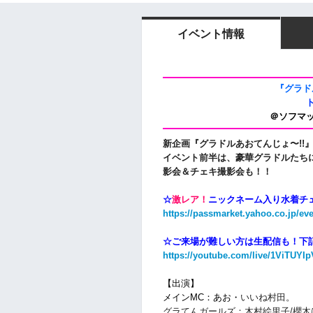
イベント情報
『グラドル
＠ソフマッ
新企画
『グラドルあおてんじょ〜!!
イベント前半は、豪華グラドルたち
影会＆チェキ撮影会も！！
☆
激レア！
ニックネーム入り水着チ
https://passmarket.yahoo.co.jp/ev
☆ご来場が難しい方は生配信も！下記
https://youtube.com/live/1ViTUYI
【出演】
メインMC：あお・
いいね村田。
グラてんガールズ：木村絵里子/櫻木