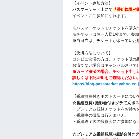
【イベント参加方法】
パスマーケット上にて
『番組観覧+
イベントにご参加になれます。
※パスマーケットでチケットを購入するに
※チケットはお一人様1枚まで、参
※当日券は、
チケットが余っていた
【決済方法について】
コンビニ決済の方は、チケット販売
お済でない場合はキャンセルさせて
※カード決済の場合、チケット申し
詳しくは下記URLをご確認ください
https://blog-passmarket.yahoo.co.
【番組観覧付きポストカードについ
☆
番組観覧+撮影会付きグラてんポ
・プレミアム観覧チケットをお持ち
・番組中の撮影は行えません。
・番組終了後の撮影会にご参加にな
☆プレミアム
番組観覧+撮影会付き