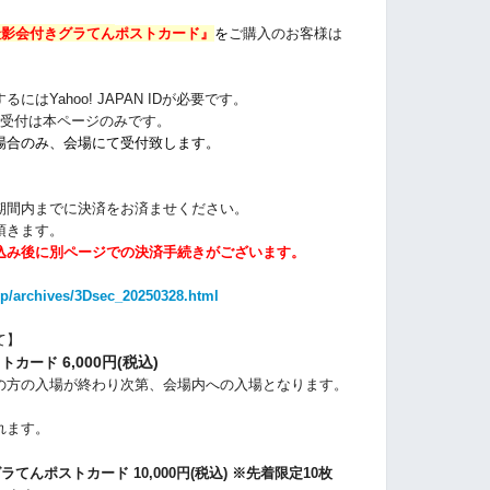
撮影会付き
グラてん
ポストカード』
を
ご購入のお客様は
はYahoo! JAPAN IDが必要です。
加受付は本ページ
のみです。
場合のみ、会場にて
受付致します。
期間内までに決済をお済ませください。
頂きます。
込み後に別ページでの決済手続きがございます。
。
jp/archives/3Dsec_20250328.html
て】
6,000円(税込)
ストカード
の方の入場が終わり次第、会場内への入場となります。
れます。
グラてんポストカード
10,000円(税込) ※先着限定10枚