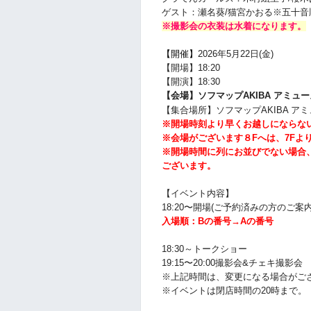
ゲスト：瀬名葵/猫宮かおる
※五十音
※撮影会の衣装は水着になります。
【開催】
2026年5月22
日(金)
【開場】18:20
【開演】18:30
【会場】ソフマップAKIBA アミュー
【集合場所】
ソフマップAKIBA ア
※開場時刻より早くお越しにならな
※会場がございます８Fへは、7Fよ
※開場時間に列にお並びでない場合
ございます。
【イベント内容】
18:20〜開場(ご予約済みの方のご
入場順：Bの番号→Aの番号
18:30～トークショー
19:15〜20:00
撮影会&チェキ撮影会
※上記時間は、変更になる場合がご
※イベントは閉店時間の20時まで。