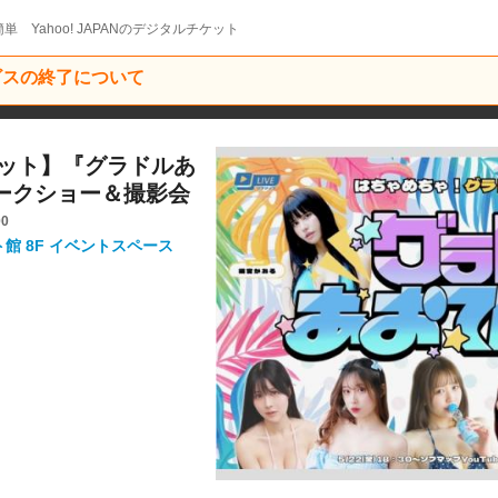
単 Yahoo! JAPANのデジタルチケット
ービスの終了について
覧チケット】『グラドルあ
』トークショー＆撮影会
00
ト館 8F イベントスペース