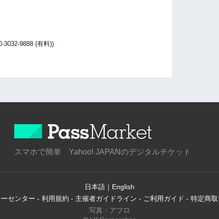
32-9888 (有料))
）
スマホで簡単 Yahoo! JAPANのデジタルチケット
日本語
｜
English
シーセンター
-
利用規約
-
主催者ガイドライン
-
ご利用ガイド
-
特定商取
写真：アフロ