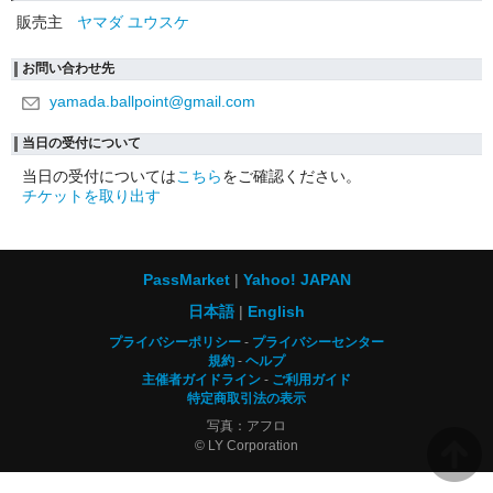
販売主
ヤマダ ユウスケ
お問い合わせ先
yamada.ballpoint@gmail.com
当日の受付について
当日の受付については
こちら
をご確認ください。
チケットを取り出す
PassMarket
Yahoo! JAPAN
日本語
English
プライバシーポリシー
プライバシーセンター
規約
ヘルプ
主催者ガイドライン
ご利用ガイド
特定商取引法の表示
写真：アフロ
© LY Corporation