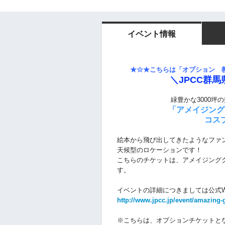
イベント情報
★☆★
こちらは「オプション 教
＼JPCC群馬
緑豊かな3000
「アメイジング
コス
絵本から飛び出してきたようなファ
天候型のロケーションです！
こちらのチケットは、アメイジング
す。
イベントの詳細につきましては公式
http://www.jpcc.jp/event/amazing-
※こちらは、オプションチケットと