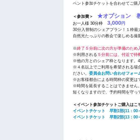
ベント参加チケットを合わせてご購
★オプション 教
＜参加費＞
3,000
お一人様 30分枠
円
30分入替制のシェアプラン！１枠最
自然光たっぷりの教会で楽しめる撮
※
終了５分前に次の方が準備のため
※利用される
５分前には、付近で待
※他の方とのシェア枠となります。
※４名以上でご利用を希望される場
ださい。
委員会お問い合わせフォー
※お客様都合による時間枠の変更は
※時間を延長することはできません
短くなりますので、予約時間を守っ
＜イベント参加チケットご購入はこ
イベントチケット 早割1部(11：00～
イベントチケット 早割2部(13：00～