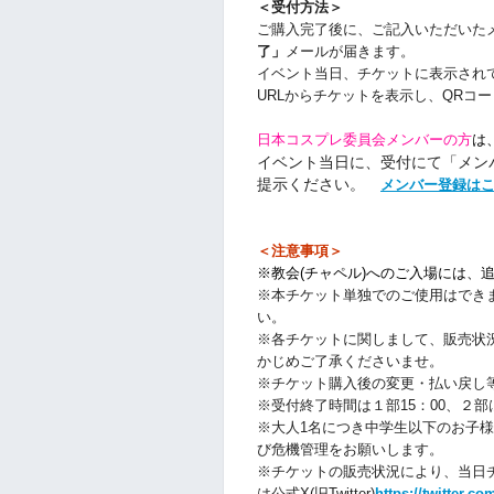
＜受付方法＞
ご購入完了後に、ご記入いただいた
了」
メールが届きます。
イベント当日、チケットに表示され
URLからチケットを表示し、QRコ
日本コスプレ委員会メンバーの方
は
イベント当日に、受付にて「メン
提示ください。
メンバー登録は
＜注意事項＞
※教会(チャペル)へのご入場には、
※本チケット単独でのご使用はでき
い。
※各チケットに関しまして、販売状
かじめご了承くださいませ。
※チケット購入後の変更・払い戻し
※受付終了時間は１部15：00、２部は
※大人1名につき中学生以下のお子
び危機管理をお願いします。
※チケットの販売状況により、当日
は公式X(旧Twitter)
https://twitter.c