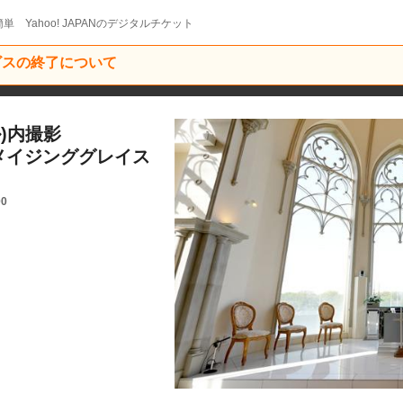
単 Yahoo! JAPANのデジタルチケット
ービスの終了について
)内撮影
アメイジンググレイス
00