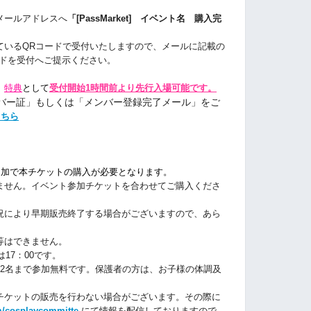
メールアドレスへ
「[PassMarket] イベント名 購入完
ているQRコードで受付いたしますので、メールに記載の
ードを受付へご提示ください。
、
特典
として
受付開始1時間前より先行入場
可能です。
バー証」もしくは「メンバー登録完了メール」をご
こちら
追加で本チケットの購入が必要となります。
ません。イベント参加チケットを合わせてご購入くださ
況により早期販売終了する場合がございますので、あら
等はできません。
17：00です。
様2名まで参加無料です。保護者の方は、お子様の
体調及
チケットの販売を行わない場合がございます。その
際に
om/cosplaycommitte
にて情報を配信して
おりますので、