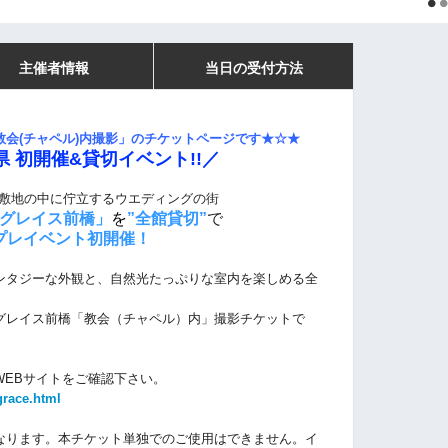
主催者情報
当日の受付方法
会(チャペル)内撮影」のチケットページです
★☆★
県 初開催&貸切イベント!!／
坪の敷地の中に佇立するウエディングの街
グレイス前橋」
を
”全館貸切”
で
プレイベント初開催！
ンタジーな外観と、自然光たっぷりな室内を楽しめる全
グレイス前橋「教会（チャペル）内」撮影チケットで
WEBサイトをご確認下さい。
grace.html
なります。本チケット単独でのご使用はできません。イ