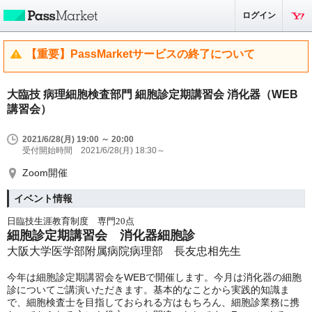
ログイン
【重要】PassMarketサービスの終了について
大臨技 病理細胞検査部門 細胞診定期講習会 消化器（WEB
講習会）
2021/6/28(月) 19:00 ～ 20:00
受付開始時間 2021/6/28(月) 18:30～
Zoom開催
イベント情報
日臨技生涯教育制度 専門20点
細胞診定期講習会 消化器細胞診
大阪大学医学部附属病院
病理部 長友忠相先生
今年は細胞診定期講習会をWEBで開催します。今月は消化器の細胞
診についてご講演いただきます。基本的なことから実践的知識ま
で、細胞検査士を目指しておられる方はもちろん、細胞診業務に携