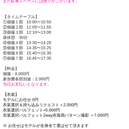
また駐車スペースには限りがございます。
【タイムテーブル】
①個撮１部 10:00〜10:50
②個撮２部 11:05〜11:55
③個撮３部 12:10〜13:00
昼休憩 30分
④個撮４部 13:30〜14:20
⑤個撮５部 14:35〜15:25
⑥個撮６部 15:40〜16:30
⑦個撮７部 16:45〜17:35
【料金】
個撮：8,000円
参加費各部別途：2,000円
当日お支払いとなります。
【衣装】
モデルにお任せ 0円
衣装選択＆持ち込みリクエスト＋2,000円
衣装選択パルフェット+5,000円
衣装選択パルフェット2way衣装両パターン撮影 ＋7,000円
※ お任せはモデルが全身全て選ばせて頂きます