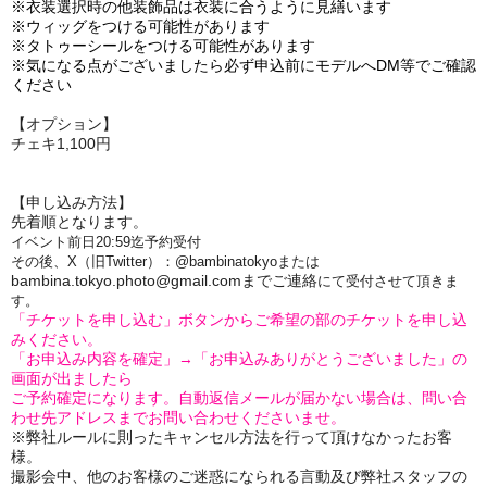
※衣装選択時の他装飾品は衣装に合うように見繕います
※ウィッグをつける可能性があります
※タトゥーシールをつける可能性があります
※気になる点がございましたら必ず申込前にモデルへDM等でご確認
ください
【オプション】
チェキ1,100円
【申し込み方法】
先着順となります。
イベント前日20:59迄予約受付
その後、X（旧Twitter）：@bambinatokyoまたは
bambina.tokyo.photo@gmail.comまでご連絡
にて受付させて頂きま
す。
「チケットを申し込む」ボタンからご希望の部のチケットを申し込
みください。
「お申込み内容を確定」→「お申込みありがとうございました」の
画面が出ましたら
ご予約確定になります。自動返信メールが届かない場合は、問い合
わせ先アドレスまでお問い合わせくださいませ。
※弊社ルールに則ったキャンセル方法を行って頂けなかったお客
様。
撮影会中、他のお客様のご迷惑になられる言動及び弊社スタッフの