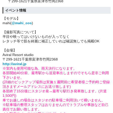
〒299-1621千葉県富津市竹岡2368
イベント情報
【モデル】
mahi(
@mahi_cos
)
【撮影写真について】
半目や映ってはいけないものが入ってなく
レタッチ等で肌を綺麗に補正していれば確認無しでも掲載OK
【会場】
Aviral Resort studio
〒299-1621千葉県富津市竹岡2368
http://aviral.jp
※
室内も使用可能な為、雨天決行になります。
各部開始40分前、最寄駅から送迎車出しますのでそちら是非ご利用
下さいませ。
(詳細のピックアップ場所は実施１週間前に希望者様ご予約時ご登録
頂きますメールアドレスにお送り致します)
各部終了15分後にスタジオ発→最寄り駅行き発車致します。(片道
1,500円)
車でお越しの場合はスタジオの駐車場ご利用頂いて構いません。
※駐車場の整理スタッフはおりませんのでトラブルや事故など
自己
責任でお願い致します。