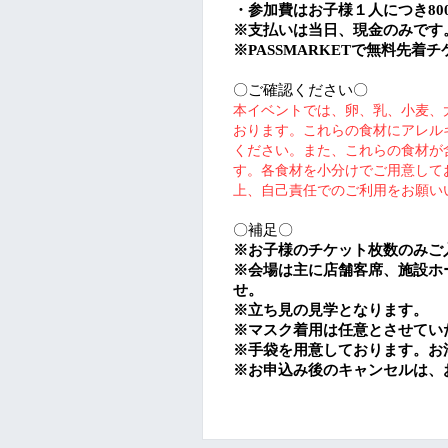
・参加費は
お子様１人
につき
80
※
支払いは当日、現金のみです
※PASSMARKET
で無料先着チ
〇ご確認ください〇
本イベントでは、卵、乳、小麦、
おります。これらの食材にアレル
ください。
また、これらの食材が
す。各食材を小分けでご用意して
上、自己責任でのご利用をお願い
〇補足〇
※
お子様のチケット枚数のみご
※
会場は主に店舗客席、施設ホ
せ。
※
立ち見の見学となります。
※
マスク着用は任意とさせてい
※手袋を用意しております。お
※
お申込み後のキャンセルは、