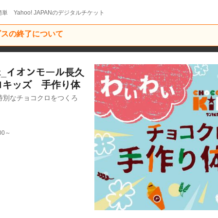
単 Yahoo! JAPANのデジタルチケット
ービスの終了について
ｶﾌｪ_イオンモール長久
ロキッズ 手作り体
特別なチョコクロをつくろ
00～