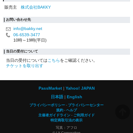
販売主
株式会社BAKKY
お問い合わせ先
info@bakky.net
06-6539-3477
10時～19時(平日)
当日の受付について
当日の受付については
こちら
をご確認ください。
チケットを取り出す
PassMarket
Yahoo! JAPAN
日本語
English
プライバシーポリシー
プライバシーセンター
規約
ヘルプ
主催者ガイドライン
ご利用ガイド
特定商取引法の表示
写真：アフロ