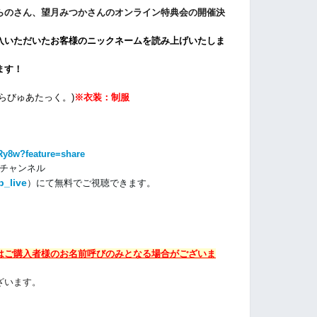
らのさん、望月みつかさんのオンライン特典会の開催決
入いただいたお客様のニックネームを読み上げいたしま
ます！
らびゅあたっく。)
※衣装：制服
Ry8w?feature=share
beチャンネル
p_live
）にて
無料でご視聴できます。
はご購入者様のお名前呼びのみとなる場合がございま
ざいます。