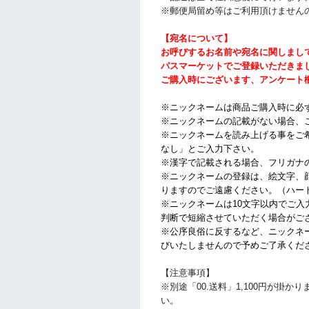
※郵便局留め等はご利用頂けません
【
宛名
について】
お呼びするお名前や宛名に関しまし
パスマーケットでご登録いただきま
ご購入時にございます、アンケート
※ニックネームは商品ご購入時に必
※ニックネームの記載がない場合、
※ニックネームを読み上げる事をご
なし」とご入力下さい。
※漢字で記載される場合、フリガナ
※ニックネームの登録は、絵文字、
りますのでご遠慮ください。（ハー
※ニックネームは10文字以内でご入
判断で短縮させていただく場合がご
※公序良俗に反するなど、ニックネ
びいたしませんので予めご了承くだ
【注意事項】
※別途「00.送料」1,100円が掛
い。