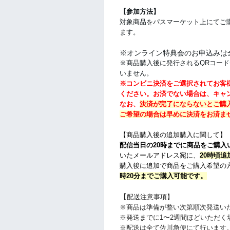
【参加方法】
対象商品をパスマーケット上にてご
ます。
※オンライン特典会のお申込みは
※商品購入後に発行されるQRコー
いません。
※コンビニ決済をご選択されてお客様
ください。
お済でない場合は、キャ
なお、
決済が完了にならないとご購
ご希望の場合は早めに決済をお済ま
【商品購入後の追加購入に関して】
配信当日の20時までに商品をご購入
いたメールアドレス宛に、
20時頃
購入後に追加で商品をご購入希望の
時20分までご購入可能です。
【
配送注意事項】
※商品は準備が整い次第順次発送い
※発送までに1〜2週間ほどいただ
※配送は全て佐川急便にて行います