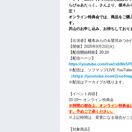
らびゅあたっく。さんより、榎本み
定！
オンライン特典会では、商品をご購
す。
沢山のお申し込み、お待ちしており
【出演者】
榎本みらの＆望月みつか(
【開催】2025年9月2日(火)
【配信開始時刻】20:10
【配信ページ】
https://youtube.com/live/rxbWeSF
※配信は、
ソフマップLIVE YouTu
https://youtube.com/@sofma
（
※配信はアーカイブが残ります。
【イベント内容】
20:10〜 オンライン特典会
※時間の都合上、オンライン特典会
す。
予めご了承ください
。
※上記時間は、変更になる場合がご
【対象商品】