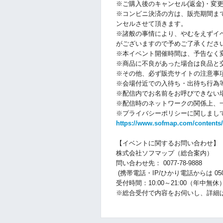
※ご購入後のキャンセル(返金)・変
※コンビニ決済の方は、販売期間ま
ンセルさせて頂きます。
※諸般の事情により、やむをえずイ
がございますので予めご了承くださ
※本イベント開催時間は、予告なく
※商品に不良があった場合は良品と
※その他、必ず販売サイトの注意事
※会場付近での入待ち・出待ち行為
※配信内でお名前をお呼びできない
※配信時のネットワークの関係上、
※プライバシーポリシーに関しまして
https://www.sofmap.com/contents/
【イベントに関するお問い合わせ】
株式会社ソフマップ（総合案内）
問い合わせ先： 0077-78-9888
(携帯電話・IP/ひかり電話からは 050-30
受付時間：10:00～21:00（年中無休
※総合受付で内容をお伺いし、詳細