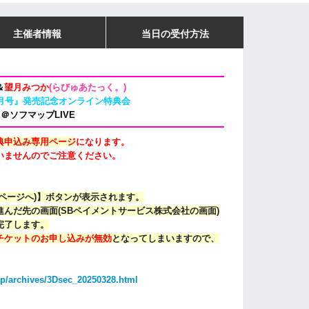
主催者情報
当日の受付方法
＆
望月みつか
(らびゅあたっく。)
月号』発売記念オンライン特典会
＠ソフマップLIVE
典申込み専用ページ
になります。
いませんのでご注意ください。
ページへ)】ボタンが表示されます。
んだ先の画面(SBペイメントサービス株式会社の画面)
完了します。
チケットのお申し込みが無効
となってしまいますので、
jp/archives/3Dsec_20250328.html