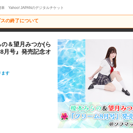
単 Yahoo! JAPANのデジタルチケット
ービスの終了について
本みらの＆望月みつか(ら
ム8月号』発売記念オ
ります