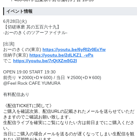
イベント情報
6月28日(火)
【切磋琢磨 其の五百六十九】
-おーのきくのツアーファイナル-
[出演]
おーのきくの(東京)
https://youtu.be/6yRl2r0EcYw
佳納子(東京)
https://youtu.be/2dLKZ1_-vPs
でこ
https://youtu.be/7rQtXZm5G2I
OPEN 19:00 START 19:30
前売り ￥2000(+D￥600) / 当日 ￥2500(+D￥600)
@Feel Rock CAFE YUMURA
有料配信あり
《配信TICKETに関して》
ご購入を確認次第、配信URLの記載されたメールを送らせていただ
きますのでご確認お願い致します。
生配信ライブを確実にご覧になりたい方は前日までにご購入くださ
い。
当日にご購入の場合メールを送るのが遅くなってしまい生配信を観
れない可能性があります。