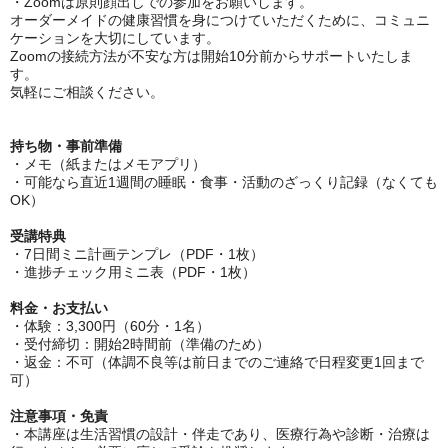
・Zoomは原則顔出しでの参加をお願いします。
オーダーメイドの健康習慣を身につけていただくために、コミュニ
ケーションを大切にしています。
Zoomの接続方法が不安な方は開始10分前からサポートいたしま
す。
気軽にご相談ください。
持ち物・事前準備
・メモ（紙またはメモアプリ）
・可能なら直近1週間の睡眠・食事・活動のざっくり記録（なくても
OK）
受講特典
・7日間ミニ計画テンプレ（PDF・1枚）
・進捗チェック用ミニ表（PDF・1枚）
料金・お支払い
・体験：3,300円（60分・1名）
・受付締切：開始2時間前（準備のため）
・返金：不可（体調不良等は前日までのご連絡で日程変更1回まで
可）
注意事項・免責
・本講座は生活習慣の設計・伴走であり、医療行為や診断・治療は