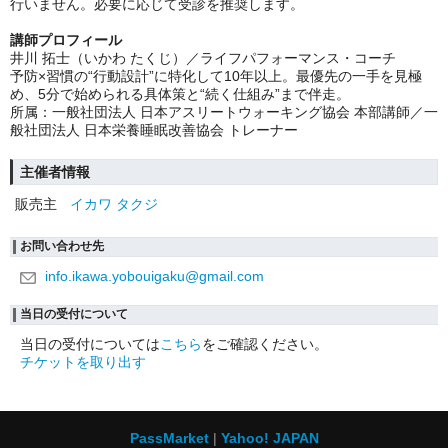
行いません。必要に応じて受診を推奨します。
講師プロフィール
井川 拓士（いかわ たくじ）／ライフパフォーマンス・コーチ
予防×習慣の“行動設計”に特化して10年以上。最優先の一手を見極
め、5分で始められる具体策と“続く仕組み”まで伴走。
所属：一般社団法人 日本アスリートウォーキング協会 本部講師／一
般社団法人 日本栄養睡眠改善協会 トレーナー
主催者情報
販売主
イカワ タクジ
お問い合わせ先
info.ikawa.yobouigaku@gmail.com
当日の受付について
当日の受付については
こちら
をご確認ください。
チケットを取り出す
PassMarket
Yahoo! JAPAN