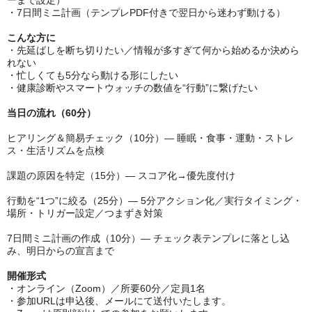
ーまで設定）
・7日間ミニ計画（テンプレPDF付きで翌日から迷わず動ける）
こんな方に
・先延ばしを断ち切りたい／情報が多すぎて何から始めるか決めら
れない
・忙しくても5分なら動ける形にしたい
・健康診断やスマートウォッチの数値を“行動”に繋げたい
当日の流れ（60分）
ヒアリング＆簡易チェック（10分）— 睡眠・食事・運動・ストレ
ス・生活リズムを点検
課題の原因を特定（15分）— スコア化→優先度付け
行動を“1つ”に絞る（25分）— 5分アクション化／実行タイミング・
場所・トリガー設定／つまずき対策
7日間ミニ計画の作成（10分）— チェック表テンプレに落とし込
み、明日からの宣言まで
開催形式
・オンライン（Zoom）／所要60分／定員1名
・参加URLは申込後、メールにて送付いたします。