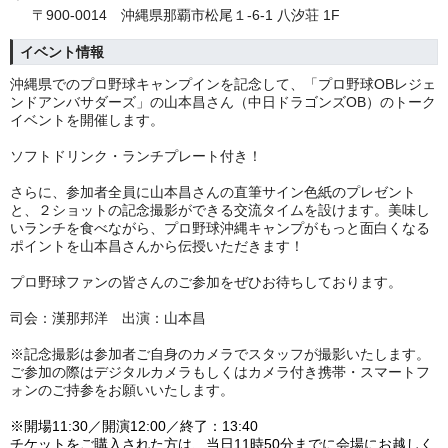
〒900-0014 沖縄県那覇市松尾１-6-1 八汐荘 1F
イベント情報
沖縄県でのプロ野球キャンプインを記念して、「プロ野球OBレジェ
ンドアンバサダーズ」の山本昌さん（中日ドラゴンズOB）のトーク
イベントを開催します。
ソフトドリンク・ランチプレート付き！
さらに、参加者全員に山本昌さんの直筆サイン色紙のプレゼント
と、２ショットの記念撮影ができる交流タイムを設けます。美味し
いランチを食べながら、プロ野球沖縄キャンプがもっと面白くなる
ポイントを山本昌さんから伝授いただきます！
プロ野球ファンの皆さんのご参加をぜひお待ちしております。
司会：漢那邦洋 出演：山本昌
※記念撮影は参加者ご自身のカメラでスタッフが撮影いたします。
ご参加の際はデジタルカメラもしくはカメラ付き携帯・スマートフ
ォンのご持参をお願いいたします。
※開場11:30／開演12:00／終了：13:40
チケットをご購入された方は、当日11時50分までに会場にお越しく