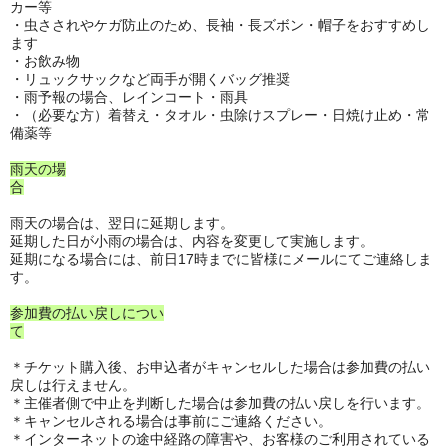
カー等
・虫さされやケガ防止のため、長袖・長ズボン・帽子をおすすめし
ます
・お飲み物
・リュックサックなど両手が開くバッグ推奨
・雨予報の場合、レインコート・雨具
・（必要な方）着替え・タオル・虫除けスプレー・日焼け止め・常
備薬等
雨天の場
合
雨天の場合は、翌日に延期します。
延期した日が小雨の場合は、内容を変更して実施します。
延期になる場合には、前日17時までに皆様にメールにてご連絡しま
す。
参加費の払い戻しについ
て
＊チケット購入後、お申込者がキャンセルした場合は参加費の払い
戻しは行えません。
＊主催者側で中止を判断した場合は参加費の払い戻しを行います。
＊キャンセルされる場合は事前にご連絡ください。
＊インターネットの途中経路の障害や、お客様のご利用されている