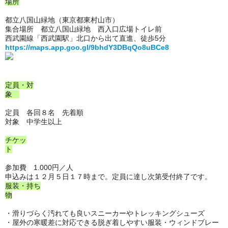
場所
都立八国山緑地（東京都東村山市）
集合場所 都立八国山緑地 西入口広場トイレ前
西武園線「西武園駅」北口から出て直進、徒歩5分
https://maps.app.goo.gl/9bhdY3DBqQo8uBCe8
定員・対
象
定員 各回８名 先着順
対象 中学生以上
チケッ
ト
参加費 1.000円／人
申込みは１２月５日１７時まで。定員に達し次第受付終了です。
服装・持ち
物
・滑りづらく汚れても良いスニーカーやトレッキングシューズ
・屋外の寒暖差に対応できる脱ぎ着しやすい服装・ウィンドブレー