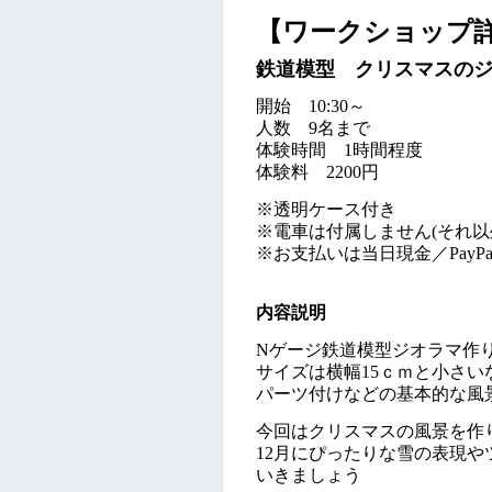
【ワークショップ
鉄道模型 クリスマスの
開始
10:30～
人数 9名まで
体験時間
1
時間程度
体験料 2200円
※透明ケース
付き
※電車は付属しません(それ以
※お支払いは当日現金
／PayPa
内容説明
Nゲージ鉄道模型ジオラマ作
サイズは横幅15ｃｍと小さ
パーツ付けなどの基本的な風
今回はクリスマスの風景を作
12月にぴったりな雪の表現
いきましょう