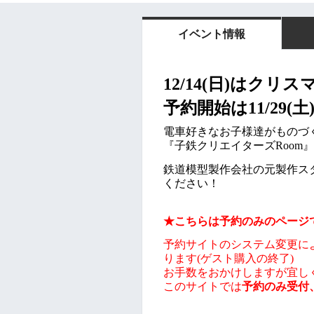
イベント情報
12/14(日)
はクリス
予約開始は11/29(土)
電車好きなお子様達がものづ
『子鉄クリエイターズRoom』
鉄道模型製作会社の元製作ス
ください！
★こちらは予約のみの
ページ
予約サイトのシステム変更により、
ります(ゲスト購入の終了)
お手数をおかけしますが宜し
このサイトでは
予約のみ受付