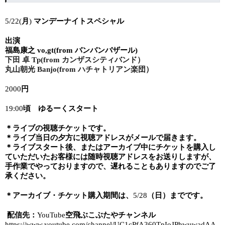
月
マンデーナイトスペシャル
5/22(
)
出演
福島康之
バンバンバザール
vo,gt(from
)
下田
卓
カンザスシティバンド）
Tp(from
丸山朝光
ハチャトリアン楽団）
Banjo(from
円
2000
頃 ゆるーくスタート
19:00
＊ライブの視聴チケットです。
＊ライブ当日の夕方に視聴アドレスがメールで届きます。
＊ライブスタート後、またはアーカイブ中にチケットを購入し
ていただいたお客様には随時視聴アドレスをお送りしますが、
手作業でやっておりますので、遅れることもありますのでご了
承ください。
＊アーカイブ・チケット購入期間は、
（日）までです。
5/28
配信先：
空飛ぶこぶたやチャンネル
YouTube
https://www.youtube.com/channel/UC1cPfA360TpIoJPhwuwadAA