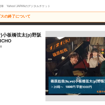
単 Yahoo! JAPANのデジタルチケット
ービスの終了について
der)小板橋弦太(p)野阪
ICHO
00