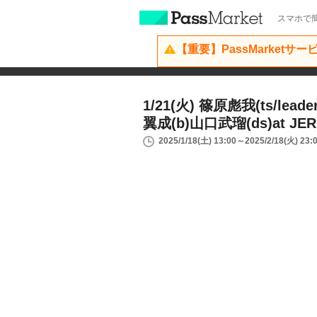
スマホで簡
【重要】PassMarketサ
1/21(火) 篠原彪我(ts/lea
翼成(b)山口武瑠(ds)at JER
2025/1/18(土) 13:00～2025/2/18(火) 23: