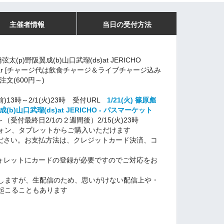
主催者情報
当日の受付方法
板橋弦太(p)野阪翼成(b)山口武瑠(ds)at JERICHO
0 Star [チャージ代は飲食チャージ＆ライブチャージ込み
注文(600円～)
)13時～2/1(火)23時 受付URL
1/21(火) 篠原彪
翼成(b)山口武瑠(ds)at JERICHO - パスマーケット
～（受付最終日2/1の２週間後）2/15(火)23時
ォン、タブレットからご購入いただけます
入ください。お支払方法は、クレジットカード決済、コ
ウォレットにカードの登録が必要ですのでご対応をお
しますが、生配信のため、思いがけない配信上や・
起こることもあります