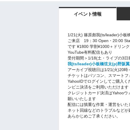
イベント情報
1/21(火) 篠原彪我(ts/leader)小
ご来店 19：30 Open・20:0
です ¥1800 学割¥1000＋ドリンク
YouTube有料配信もあり
受付期間＞1/18(土・ライブの3日前
我(ts/leader)小板橋弦太(p)野阪
アーカイブ視聴日は1/21(火)20時
チケットはパソコン、スマートフ
YahooIDでログインしてご購
ンビニ決済をご利用いただけます
クレジットカード決済はYahoo
願いいたします
配信には慎重な作業・運営をいた
ネット回線などのトラブルなどが
あらかじめご了承ください。