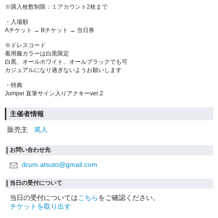
※購入枚数制限：１アカウント2枚まで
・入場順
Aチケット → Bチケット → 当日券
※ドレスコード
着用服カラーは白黒限定
白黒、オールホワイト、オールブラックでも可
カジュアルになり過ぎないようお願いします
・特典
Jumpei 直筆サイン入りアクキーver.2
主催者情報
販売主
篤人
お問い合わせ先
drum.atsuto@gmail.com
当日の受付について
当日の受付については
こちら
をご確認ください。
チケットを取り出す